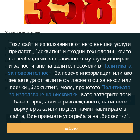
Уважаеми играчи,
Имаме удоволствието да обявим, че от днес можете да
Този сайт и използваните от него външни услуги
играете 3.5.8. (Блато) от мобилни устройства! Новата версия
прилагат „бисквитки“ и сходни технологии, които
е по-бърза и не изисква Flash player на браузъра Ви! За
са необходими за правилното му функциониране
момента старата версия също ще може да се играе и ако
и за постигане на целите, посочени в
Политиката
имате проблем, просто можете да презаредите страницата и
за поверителност
. За повече информация или ако
да стартирате нея. Молим Ви да докладвате проблеми, ако
желаете да оттеглите съгласието си за някои или
срещнете такива, на Обратна връзка.
всички „бисквитки“, моля, прочетете
Политиката
Екипът на djagi.com Ви пожелава приятна игра!
за използване на бисквитки
. Като затворите този
Прочети повече
банер, продължите разглеждането, натиснете
върху връзка или по друг начин навигирате в
сайта, Вие приемате употребата на „бисквитки“.
мобилни устройства
нова версия
мобилна игра
3.5.8
Блато
Разбрах