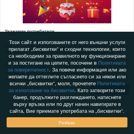
Уважаеми потребители,
Този сайт и използваните от него външни услуги
Имаме огромното удоволствие да ви информираме, че този
прилагат „бисквитки“ и сходни технологии, които
четвъртък 23 октомври 2025 година djagi.com става на
са необходими за правилното му функциониране
17 години!
и за постигане на целите, посочени в
Политиката
По случай рождения ден сме Ви подготвили изненади, с които
за поверителност
. За повече информация или ако
искаме да направим този ден незабравим за вас с много
желаете да оттеглите съгласието си за някои или
емоции, елиминационни турнири, награди и подаръци. ...
всички „бисквитки“, моля, прочетете
Политиката
за използване на бисквитки
. Като затворите този
Прочети повече
банер, продължите разглеждането, натиснете
върху връзка или по друг начин навигирате в
сайта, Вие приемате употребата на „бисквитки“.
Разбрах