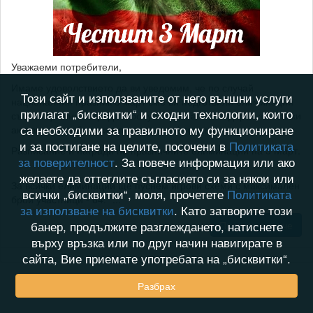
Уважаеми потребители,
Имаме удоволствието да ви уведомим, че по случай
Този сайт и използваните от него външни услуги
националния празник 3 март сме ви подготвили елиминации
прилагат „бисквитки“ и сходни технологии, които
със специални награди и бонус 10 дена VIP подарък за всички
са необходими за правилното му функциониране
активни потребители в последната 1 година.
и за постигане на целите, посочени в
Политиката
Разписание и награди на празничните елиминации на 3 Март.
за поверителност
. За повече информация или ако
желаете да оттеглите съгласието си за някои или
За всички елиминации ще пуснем игрови схеми с максимален
всички „бисквитки“, моля, прочетете
Политиката
брой участници - 64. "...
за използване на бисквитки
. Като затворите този
банер, продължите разглеждането, натиснете
Прочети повече
върху връзка или по друг начин навигирате в
сайта, Вие приемате употребата на „бисквитки“.
Разбрах