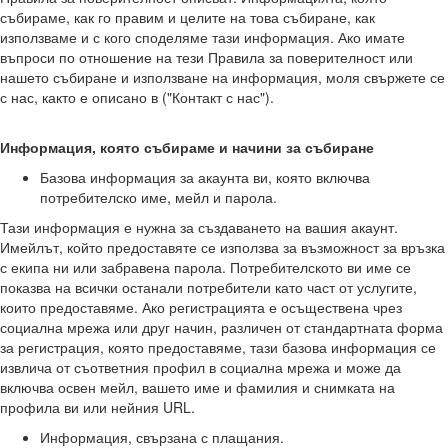
събираме, как го правим и целите на това събиране, как
използваме и с кого споделяме тази информация. Ако имате
въпроси по отношение на тези Правила за поверителност или
нашето събиране и използване на информация, моля свържете се
с нас, както е описано в ("Контакт с нас").
Информация, която събираме и начини за събиране
Базова информация за акаунта ви, която включва
потребителско име, мейл и парола.
Тази информация е нужна за създаването на вашия акаунт.
Имейлът, който предоставяте се използва за възможност за връзка
с екипа ни или забравена парола. Потребителското ви име се
показва на всички останали потребители като част от услугите,
които предоставяме. Ако регистрацията е осъществена чрез
социална мрежа или друг начин, различен от стандартната форма
за регистрация, която предоставяме, тази базова информация се
извлича от съответния профил в социална мрежа и може да
включва освен мейл, вашето име и фамилия и снимката на
профила ви или нейния URL.
Информация, свързана с плащания.