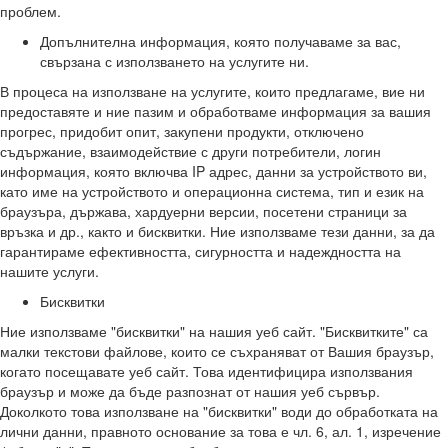
проблем.
Допълнителна информация, която получаваме за вас,
свързана с използването на услугите ни.
В процеса на използване на услугите, които предлагаме, вие ни
предоставяте и ние пазим и обработваме информация за вашия
прогрес, придобит опит, закупени продукти, отключено
съдържание, взаимодействие с други потребители, логин
информация, която включва IP адрес, данни за устройството ви,
като име на устройството и операционна система, тип и език на
браузъра, държава, хардуерни версии, посетени страници за
връзка и др., както и бисквитки. Ние използваме тези данни, за да
гарантираме ефективността, сигурността и надеждността на
нашите услуги.
Бисквитки
Ние използваме "бисквитки" на нашия уеб сайт. "Бисквитките" са
малки текстови файлове, които се съхраняват от Вашия браузър,
когато посещавате уеб сайт. Това идентифицира използвания
браузър и може да бъде разпознат от нашия уеб сървър.
Доколкото това използване на "бисквитки" води до обработката на
лични данни, правното основание за това е чл. 6, ал. 1, изречение