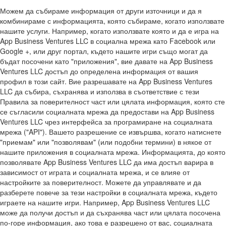
Можем да събираме информация от други източници и да я
комбинираме с информацията, която събираме, когато използвате
нашите услуги. Например, когато използвате която и да е игра на
App Business Ventures LLC в социална мрежа като Facebook или
Google +, или друг портал, където нашите игри също могат да
бъдат посочени като "приложения", вие давате на App Business
Ventures LLC достъп до определена информация от вашия
профил в този сайт. Вие разрешавате на App Business Ventures
LLC да събира, съхранява и използва в съответствие с тези
Правила за поверителност част или цялата информация, която сте
се съгласили социалната мрежа да предостави на App Business
Ventures LLC чрез интерфейса за програмиране на социалната
мрежа ("API"). Вашето разрешение се извършва, когато натиснете
"приемам" или "позволявам" (или подобни термини) в някое от
нашите приложения в социалната мрежа. Информацията, до която
позволявате App Business Ventures LLC да има достъп варира в
зависимост от играта и социалната мрежа, и се влияе от
настройките за поверителност. Можете да управлявате и да
разберете повече за тези настройки в социалната мрежа, където
играете на нашите игри. Например, App Business Ventures LLC
може да получи достъп и да съхранява част или цялата посочена
по-горе информация, ако това е разрешено от вас, социалната