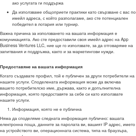
ако услугата ги поддържа
Да използваме общоприети практики като свързване с вас по
имейл адреса, с който разполагаме, ако сте потенциален
победител в лотария или турнир.
Важна причина за използването на вашата информация е
комуникацията. Ако сте предоставили своя имейл адрес на App
Business Ventures LLC, ние ще го използвате, за да отговаряме на
запитвания и поддръжка, както и за маркетингови нужди.
Предоставяне на вашата информация
Когато създавате профил, той е публичен за други потребители на
нашите услуги. Споделената информация може да включва
вашето потребителско име, държава, както и допълнителна
информация, която предоставяте за себе си като използвате
нашите услуги.
Информация, която не е публична
Няма да споделяме следната информация публично: вашата
електронна поща, данните за паролата ви, вашият IP адрес, името
на устройството ви, операционната система, типа на браузъра,