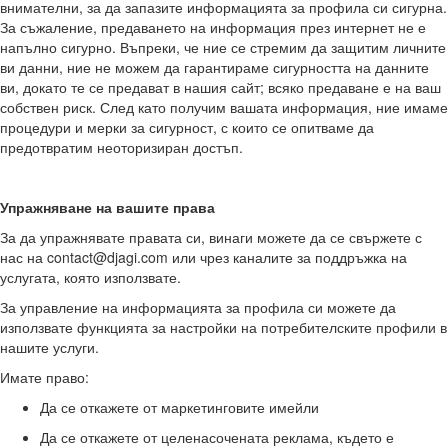
внимателни, за да запазите информацията за профила си сигурна.
За съжаление, предаването на информация през интернет не е
напълно сигурно. Въпреки, че ние се стремим да защитим личните
ви данни, ние не можем да гарантираме сигурността на данните
ви, докато те се предават в нашия сайт; всяко предаване е на ваш
собствен риск. След като получим вашата информация, ние имаме
процедури и мерки за сигурност, с които се опитваме да
предотвратим неоторизиран достъп.
Упражняване на вашите права
За да упражнявате правата си, винаги можете да се свържете с
нас на
contact@djagi.com
или чрез каналите за поддръжка на
услугата, която използвате.
За управление на информацията за профила си можете да
използвате функцията за настройки на потребителските профили в
нашите услуги.
Имате право:
Да се откажете от маркетинговите имейли
Да се откажете от целенасочената реклама, където е