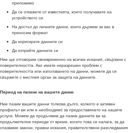
приложимо
Да се откажете от известията, които получавате на
устройството си
На достъп до личните данни, които държим за вас в
преносим формат
Да коригирате данните си
Да изтрийте данните си
Ние ще отговорим своевременно на всички искания, свързани с
поверителността. Ако имате неразрешен проблем с
поверителността или използването на данни, можете да се
свържете с местния орган за защита на данните.
Период на пазене на вашите данни
Ние пазим вашите данни толкова дълго, колкото е активен
профилът ви или е необходимo за предоставянето на нашите
услуги. Можем да продължим да пазим данните ви за
продължителни периоди от време, когато това се налага, за да
спазваме закони, правни искания, правителствени разследвания