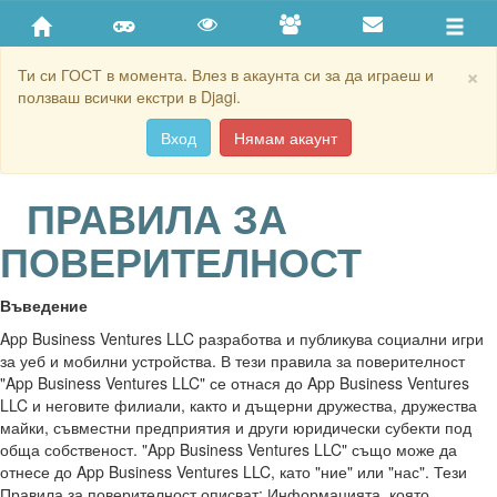
×
Ти си ГОСТ в момента. Влез в акаунта си за да играеш и
ползваш всички екстри в Djagi.
Вход
Нямам акаунт
ПРАВИЛА ЗА
ПОВЕРИТЕЛНОСТ
Въведение
App Business Ventures LLC разработва и публикува социални игри
за уеб и мобилни устройства. В тези правила за поверителност
"App Business Ventures LLC" се отнася до App Business Ventures
LLC и неговите филиали, както и дъщерни дружества, дружества
майки, съвместни предприятия и други юридически субекти под
обща собственост. "App Business Ventures LLC" също може да
отнесе до App Business Ventures LLC, като "ние" или "нас". Тези
Правила за поверителност описват: Информацията, която