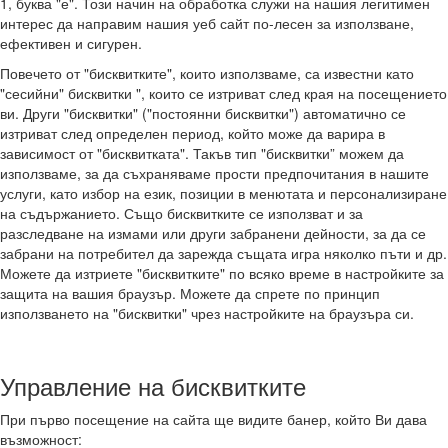
1, буква "е". Този начин на обработка служи на нашия легитимен
интерес да направим нашия уеб сайт по-лесен за използване,
ефективен и сигурен.
Повечето от "бисквитките", които използваме, са известни като
"сесийни" бисквитки ", които се изтриват след края на посещението
ви. Други "бисквитки" ("постоянни бисквитки") автоматично се
изтриват след определен период, който може да варира в
зависимост от "бисквитката". Такъв тип "бисквитки” можем да
използваме, за да съхраняваме прости предпочитания в нашите
услуги, като избор на език, позиции в менютата и персонализиране
на съдържанието. Също бисквитките се използват и за
разследване на измами или други забранени дейности, за да се
забрани на потребител да зарежда същата игра няколко пъти и др.
Можете да изтриете "бисквитките" по всяко време в настройките за
защита на вашия браузър. Можете да спрете по принцип
използването на "бисквитки" чрез настройките на браузъра си.
Управление на бисквитките
При първо посещение на сайта ще видите банер, който Ви дава
възможност: