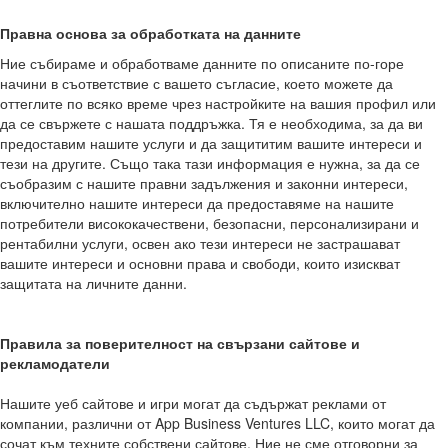
Правна основа за обработката на данните
Ние събираме и обработваме данните по описаните по-горе
начини в съответствие с вашето съгласие, което можете да
оттеглите по всяко време чрез настройките на вашия профил или
да се свържете с нашата поддръжка. Тя е необходима, за да ви
предоставим нашите услуги и да защититим вашите интереси и
тези на другите. Също така тази информация е нужна, за да се
съобразим с нашите правни задължения и законни интереси,
включително нашите интереси да предоставяме на нашите
потребители висококачествени, безопасни, персонализирани и
рентабилни услуги, освен ако тези интереси не застрашават
вашите интереси и основни права и свободи, които изискват
защитата на личните данни.
Правила за поверителност на свързани сайтове и
рекламодатели
Нашите уеб сайтове и игри могат да съдържат реклами от
компании, различни от App Business Ventures LLC, които могат да
сочат към техните собствени сайтове. Ние не сме отговорни за