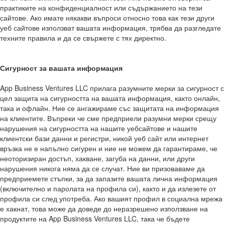
практиките на конфиденциалност или съдържанието на тези
сайтове. Ако имате някакви въпроси относно това как тези други
уеб сайтове използват вашата информация, трябва да разгледате
техните правила и да се свържете с тях директно.
Сигурност за вашата информация
App Business Ventures LLC прилага разумните мерки за сигурност с
цел защита на сигурността на вашата информация, както онлайн,
така и офлайн. Ние се ангажираме със защитата на информация
на клиентите. Въпреки че сме предприели разумни мерки срещу
нарушения на сигурността на нашите уебсайтове и нашите
клиентски бази данни и регистри, никой уеб сайт или интернет
връзка не е напълно сигурен и ние не можем да гарантираме, че
неоторизиран достъп, хакване, загуба на данни, или други
нарушения никога няма да се случат. Ние ви призоваваме да
предприемете стъпки, за да запазите вашата лична информация
(включително и паролата на профила си), както и да излезете от
профила си след употреба. Ако вашият профил в социална мрежа
е хакнат, това може да доведе до неразрешено използване на
продуктите на App Business Ventures LLC, така че бъдете