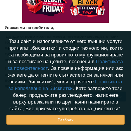
Уважаеми потребители,
Дойде отново края на месец ноември- месецът с най-
Този сайт и използваните от него външни услуги
големите намаления! Тази година отново ще проведем
прилагат „бисквитки“ и сходни технологии, които
вече традиционния Black Friday (Черен Петък). Всеки
един от вас ще може да се възползва от много големи
са необходими за правилното му функциониране
намаления, които ще са валидни единствено в този ден.
и за постигане на целите, посочени в
Политиката
за поверителност
. За повече информация или ако
Промоцията започва в 00:00ч. на 25-ти ноември (петък) и
желаете да оттеглите съгласието си за някои или
ще продължи 24 часа. Надяваме се по този начин да
допринесем за по-доброто Ви настроение за
всички „бисквитки“, моля, прочетете
Политиката
предстоящите Коледни и Новогодишни празници.
...
за използване на бисквитки
. Като затворите този
банер, продължите разглеждането, натиснете
Прочети повече
върху връзка или по друг начин навигирате в
сайта, Вие приемате употребата на „бисквитки“.
Разбрах