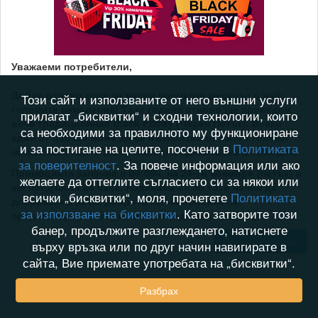
Уважаеми потребители,
Дойде отново края на месец ноември- месецът с най-
Този сайт и използваните от него външни услуги
големите намаления! Тази година отново ще проведем
прилагат „бисквитки“ и сходни технологии, които
вече традиционния Black Friday (Черен Петък). Всеки
са необходими за правилното му функциониране
един от вас ще може да се възползва от много големи
и за постигане на целите, посочени в
Политиката
намаления, които ще са валидни единствено в този ден.
за поверителност
. За повече информация или ако
Промоцията започва в 00:00ч. на 24-ти ноември (петък) и
желаете да оттеглите съгласието си за някои или
ще продължи 24 часа. Надяваме се по този начин да
всички „бисквитки“, моля, прочетете
Политиката
допринесем за по-доброто Ви настроение за
за използване на бисквитки
. Като затворите този
предстоящите Коледни и Новогодишни празници.
...
банер, продължите разглеждането, натиснете
Прочети повече
върху връзка или по друг начин навигирате в
сайта, Вие приемате употребата на „бисквитки“.
Разбрах