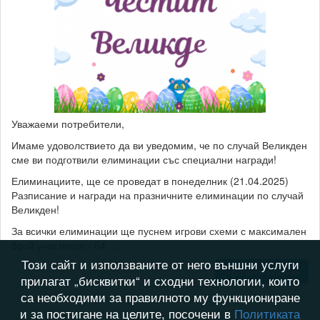
Уважаеми потребители,
Имаме удоволствието да ви уведомим, че по случай Великден
сме ви подготвили елиминации със специални награди!
Елиминациите, ще се проведат в понеделник (21.04.2025)
Разписание и награди на празничните елиминации по случай
Великден!
За всички елиминации ще пуснем игрови схеми с максимален
брой участници - 64. ...
Този сайт и използваните от него външни услуги
Прочети повече
прилагат „бисквитки“ и сходни технологии, които
са необходими за правилното му функциониране
и за постигане на целите, посочени в
Политиката