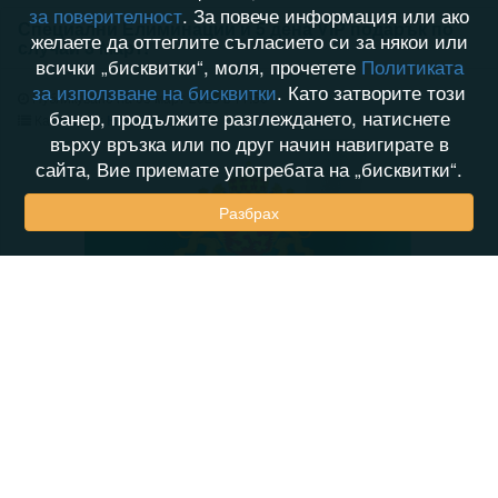
за поверителност
. За повече информация или ако
Специални Елиминации и 5 дена VIP подарък по
желаете да оттеглите съгласието си за някои или
случай 3 Март!
всички „бисквитки“, моля, прочетете
Политиката
за използване на бисквитки
. Като затворите този
Публикувано на 03 март 2025 в 11:50
банер, продължите разглеждането, натиснете
Категория:
Новини
върху връзка или по друг начин навигирате в
сайта, Вие приемате употребата на „бисквитки“.
Разбрах
Уважаеми потребители,
Имаме удоволствието да ви уведомим, че по случай
националния празник 3 март сме ви подготвили елиминации
със специални награди и бонус 5 дена VIP подарък за всички
активни потребители в последната 1 година.
Разписание и награди на празничните елиминации на 3 Март.