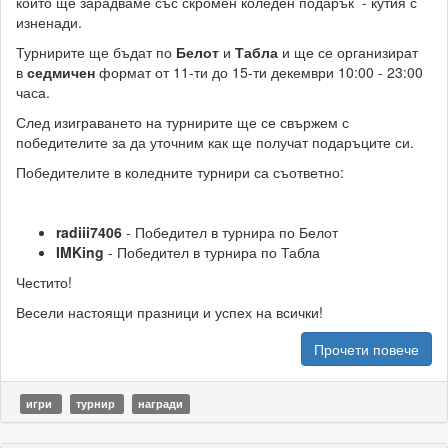
които ще зарадваме със скромен коледен подарък - кутия с
изненади.
Турнирите ще бъдат по
Белот
и
Табла
и ще се организират
в
седмичен
формат от 11-ти до 15-ти декември 10:00 - 23:00
часа.
След изиграването на турнирите ще се свържем с
победителите за да уточним как ще получат подаръците си.
Победителите в коледните турнири са съответно:
radiii7406
- Победител в турнира по Белот
IMKing
- Победител в турнира по Табла
Честито!
Весели настоящи празници и успех на всички!
Прочети повече
игри
турнир
награди