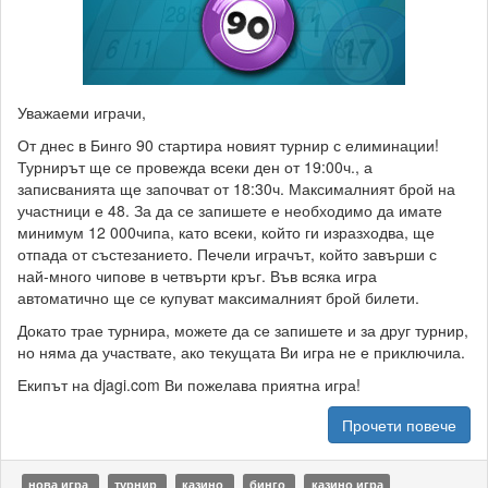
Уважаеми играчи,
От днес в Бинго 90 стартира новият турнир с елиминации!
Турнирът ще се провежда всеки ден от 19:00ч., а
записванията ще започват от 18:30ч. Максималният брой на
участници е 48. За да се запишете е необходимо да имате
минимум 12 000чипа, като всеки, който ги изразходва, ще
отпада от състезанието. Печели играчът, който завърши с
най-много чипове в четвърти кръг. Във всяка игра
автоматично ще се купуват максималният брой билети.
Докато трае турнира, можете да се запишете и за друг турнир,
но няма да участвате, ако текущата Ви игра не е приключила.
Екипът на djagi.com Ви пожелава приятна игра!
Прочети повече
нова игра
турнир
казино
бинго
казино игра