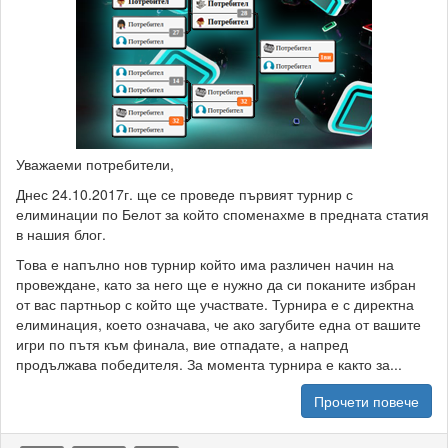
Уважаеми потребители,
Днес 24.10.2017г. ще се проведе първият турнир с
елиминации по Белот за който споменахме в предната статия
в нашия блог.
Това е напълно нов турнир който има различен начин на
провеждане, като за него ще е нужно да си поканите избран
от вас партньор с който ще участвате. Турнира е с директна
елиминация, което означава, че ако загубите една от вашите
игри по пътя към финала, вие отпадате, а напред
продължава победителя. За момента турнира е както за...
Прочети повече