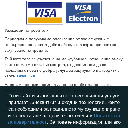
Уважаеми потребители,
Периодично получаваме оплаквания от вас свързани с
отхвърляне на вашата дебитна/кредитна карта при опит за
закупуване на кредити.
Тъй като това се дължеше на междубанкови отношение върху
които нямахме никакъв контрол, от днес можем да се
похвалим с нова по-добра услуга за закупуване на кредити с
карта.
ВИЖ ТУК
Надяваме се тази промяна да реши проблема на всички
онези, които са имали затруднения или проблеми при опит да
Този сайт и използваните от него външни услуги
закупят кредити с банкова карта.
прилагат „бисквитки“ и сходни технологии, които
Ако имате допълнителни въпроси, не се колебайте да ги
са необходими за правилното му функциониране
зададете във формата за контакт на сайта
ТУК
и за постигане на целите, посочени в
Политиката
за поверителност
. За повече информация или ако
Очаквайте много подобрения и нововъведения в най-скоро