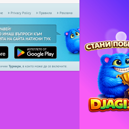
не
Privacy Policy
Правила
Реклама
РАВЕЙ!
О ИМАШ ВЪПРОСИ КЪМ
ИПА НА САЙТА НАТИСНИ ТУК
дмични
Турнири
, в които може да се включите.