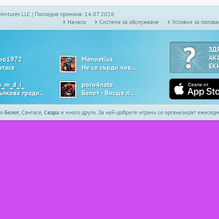
Ventures LLC | Последна промяна: 14.07.2026
Начало
Системa за обслужване
Условия за ползва
ЗД
АК
bo1972
Menoetius
ЕК
нтасе
Не се сърди човече
s_m_d_i_
poro4nata
Ябълкова градина
Белот - Висша лига
то
Белот
, Сантасе,
Свара
и много други. За най-добрите играчи се организират ежесе