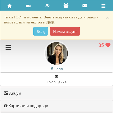
Приятели
Хронология на игри
×
Ти си ГОСТ в момента. Влез в акаунта си за да играеш и
ползваш всички екстри в Djagi.
Активност
Вход
Нямам акаунт
Постижения
85
Подаръците на M_lcha
Картичките на M_lcha
Блокирай M_lcha
M_lcha
Съобщение
Албум
Картички и подаръци