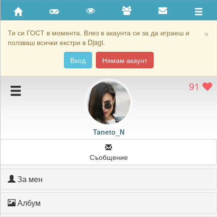
Приятели
Хронология на игри
×
Ти си ГОСТ в момента. Влез в акаунта си за да играеш и
ползваш всички екстри в Djagi.
Активност
Вход
Нямам акаунт
Постижения
91
Подаръците на Taneto_N
Картичките на Taneto_N
Блокирай Taneto_N
Taneto_N
Съобщение
За мен
Албум