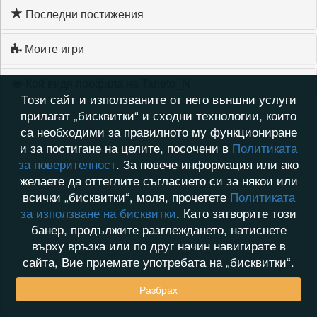
Последни постижения
Моите игри
Кой видя профила на Taneto_N
Този сайт и използваните от него външни услуги
прилагат „бисквитки“ и сходни технологии, които
са необходими за правилното му функциониране
и за постигане на целите, посочени в
Политиката
за поверителност
. За повече информация или ако
желаете да оттеглите съгласието си за някои или
всички „бисквитки“, моля, прочетете
Политиката
за използване на бисквитки
. Като затворите този
банер, продължите разглеждането, натиснете
върху връзка или по друг начин навигирате в
сайта, Вие приемате употребата на „бисквитки“.
Разбрах