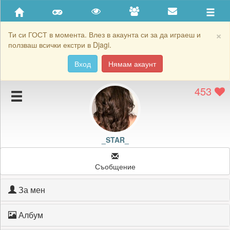
Приятели
Хронология на игри
×
Ти си ГОСТ в момента. Влез в акаунта си за да играеш и
ползваш всички екстри в Djagi.
Активност
Вход
Нямам акаунт
Постижения
453
Подаръците на _STAR_
Картичките на _STAR_
Блокирай _STAR_
_STAR_
Съобщение
За мен
Албум