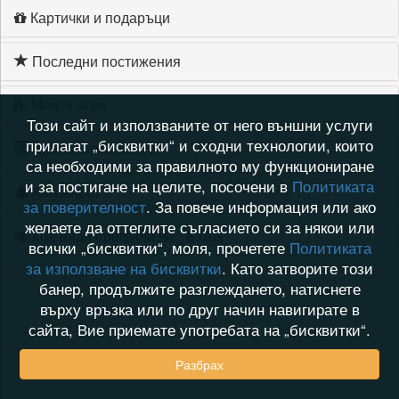
Картички и подаръци
Последни постижения
Моите игри
Този сайт и използваните от него външни услуги
прилагат „бисквитки“ и сходни технологии, които
Хронология на игри
са необходими за правилното му функциониране
и за постигане на целите, посочени в
Политиката
Активност
за поверителност
. За повече информация или ако
желаете да оттеглите съгласието си за някои или
Кой видя профила на _STAR_
всички „бисквитки“, моля, прочетете
Политиката
за използване на бисквитки
. Като затворите този
банер, продължите разглеждането, натиснете
върху връзка или по друг начин навигирате в
сайта, Вие приемате употребата на „бисквитки“.
Разбрах