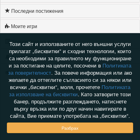
Последни постижения
Моите игри
Хронология на игри
Този сайт и използваните от него външни услуги
прилагат „бисквитки“ и сходни технологии, които
Активност
са необходими за правилното му функциониране
и за постигане на целите, посочени в
Политиката
Кой видя профила на larinka
за поверителност
. За повече информация или ако
желаете да оттеглите съгласието си за някои или
всички „бисквитки“, моля, прочетете
Политиката
за използване на бисквитки
. Като затворите този
банер, продължите разглеждането, натиснете
върху връзка или по друг начин навигирате в
сайта, Вие приемате употребата на „бисквитки“.
Разбрах