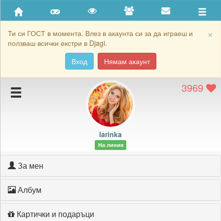
Приятели
Хронология на игри
×
Ти си ГОСТ в момента. Влез в акаунта си за да играеш и
ползваш всички екстри в Djagi.
Активност
Вход
Нямам акаунт
Постижения
3969
Подаръците на larinka
Картичките на larinka
Блокирай larinka
larinka
На линия
За мен
Албум
Картички и подаръци