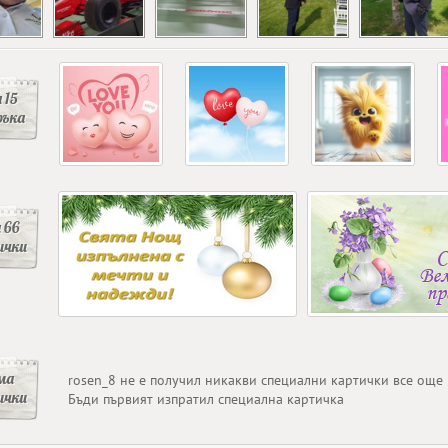
 15
ръка
 66
ички
ма
rosen_8 не е получил никакви специални картички все още
ички
Бъди първият изпратил специална картичка