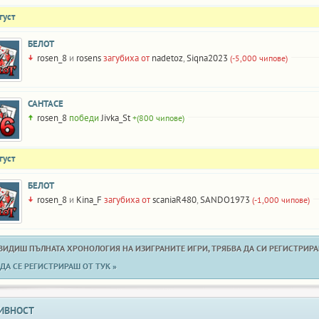
густ
БЕЛОТ
rosen_8
и
rosens
загубиха от
nadetoz
,
Siqna2023
(-5,000 чипове)
САНТАСЕ
rosen_8
победи
Jivka_St
+(800 чипове)
густ
БЕЛОТ
rosen_8
и
Kina_F
загубиха от
scaniaR480
,
SANDO1973
(-1,000 чипове)
 ВИДИШ ПЪЛНАТА ХРОНОЛОГИЯ НА ИЗИГРАНИТЕ ИГРИ, ТРЯБВА ДА СИ РЕГИСТРИРАН
ДА СЕ РЕГИСТРИРАШ ОТ ТУК »
ИВНОСТ