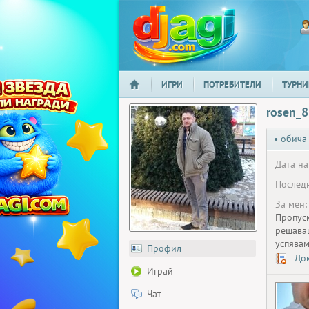
ИГРИ
ПОТРЕБИТЕЛИ
ТУРНИ
НАЧАЛО
djagi.com
rosen_8
• обича
Дата на
Последн
За мен:
Пропуск
решаващ
успявам
Профил
Док
Играй
Чат