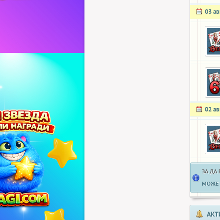
03 ав
02 ав
ЗА ДА
МОЖЕ 
АКТ