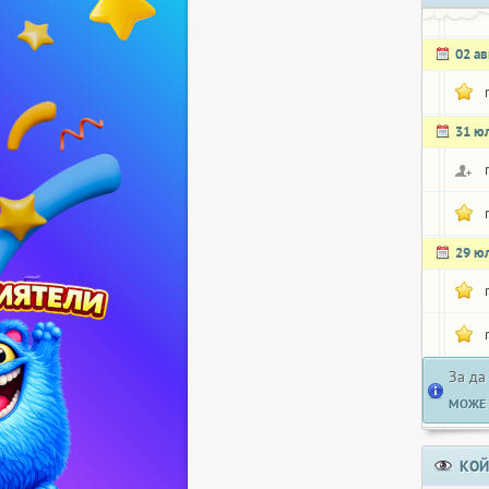
02 ав
31 ю
29 ю
За да
МОЖЕ 
КОЙ