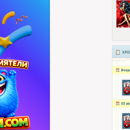
ХРО
Вчер
05 ав