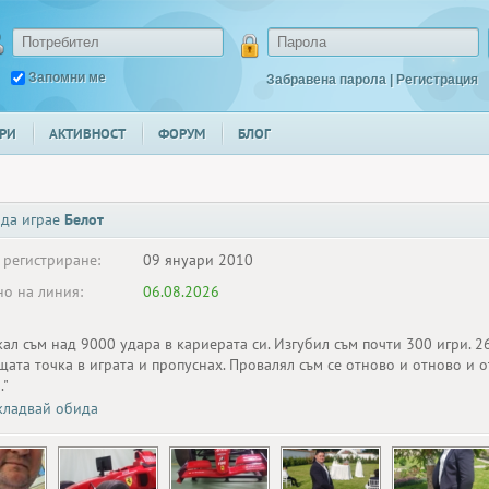
Запомни ме
Забравена парола
|
Регистрация
РИ
АКТИВНОСТ
ФОРУМ
БЛОГ
 да играе
Белот
 регистриране:
09 януари 2010
о на линия:
06.08.2026
ал съм над 9000 удара в кариерата си. Изгубил съм почти 300 игри. 2
ата точка в играта и пропуснах. Провалял съм се отново и отново и о
."
ладвай обида