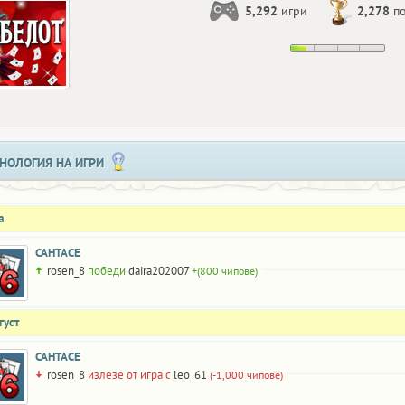
5,292
игри
2,278
по
НОЛОГИЯ НА ИГРИ
а
САНТАСЕ
rosen_8
победи
daira202007
+(800 чипове)
густ
САНТАСЕ
rosen_8
излезе от игра с
leo_61
(-1,000 чипове)