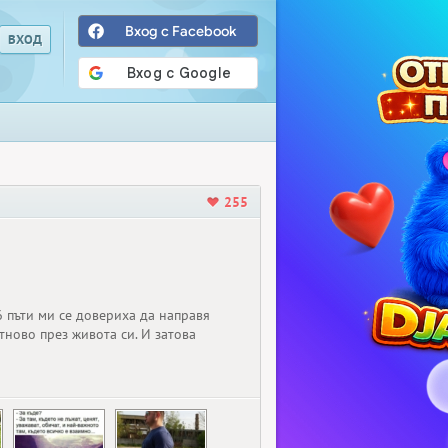
Вход с Facebook
255
6 пъти ми се довериха да направя
тново през живота си. И затова