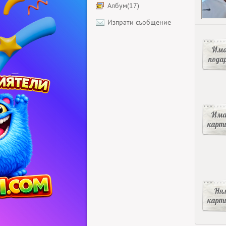
Албум(17)
Изпрати съобщение
Има
пода
Има
карт
Ня
карт