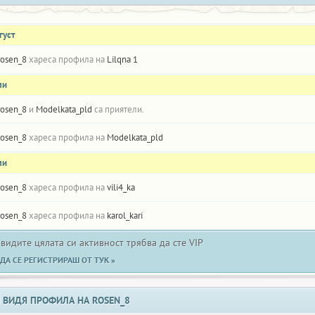
густ
rosen_8
хареса профила на
Lilqna 1
ли
rosen_8
и
Modelkata_pld
са приятели.
rosen_8
хареса профила на
Modelkata_pld
ли
rosen_8
хареса профила на
vili4_ka
rosen_8
хареса профила на
karol_kari
 видите цялата си активност трябва да сте VIP
ДА СЕ РЕГИСТРИРАШ ОТ ТУК »
 ВИДЯ ПРОФИЛА НА ROSEN_8