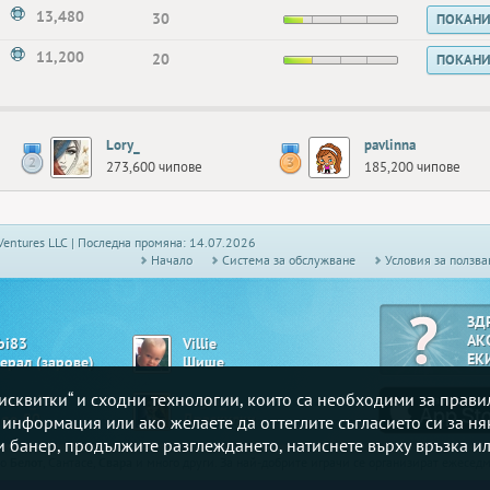
13,480
30
ПОКАН
11,200
20
ПОКАН
Lory_
pavlinna
273,600 чипове
185,200 чипове
Ventures LLC | Последна промяна: 14.07.2026
Начало
Системa за обслужване
Условия за ползва
ЗД
АК
bi83
Villie
ЕК
нерал (зарове)
Шише
„бисквитки“ и сходни технологии, които са необходими за прав
tman_59
angel_6
ngo 90
Драскулки
е информация или ако желаете да оттеглите съгласието си за ня
зи банер, продължите разглеждането, натиснете върху връзка ил
то
Белот
, Сантасе,
Свара
и много други. За най-добрите играчи се организират ежесе