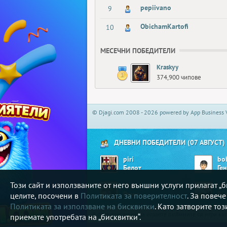
pepiivano
9
ObichamKartofi
10
МЕСЕЧНИ ПОБЕДИТЕЛИ
Kraskyy
374,900 чипове
© Djagi.com 2008 - 2026 powered by App Business 
ДНЕВНИ ПОБЕДИТЕЛИ (07 АВГУСТ)
piri
bo
Белот
Ге
Този сайт и използваните от него външни услуги прилагат 
djoe
ge
Реми
Bi
целите, посочени в
Политиката за поверителност
. За повеч
Политиката за използване на бисквитки
. Като затворите то
В djagi.com може да играете любимите си игри ка
приемате употребата на „бисквитки“.