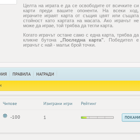
Целта на играта е да се освободите от всичките си
карти преди вашите опоненти. На всеки ход,
играчите играят карта от същия цвят или същата
стойност като картата на масата. Ако играчът не
може да играе, той трябва да тегли карта.
Когато играчът остане само с една карта, трябва да
кликне бутона
„Последна карта”
. Победител е
играчът с най - малък брой точки.
НИЯ
ПРАВИЛА
НАГРАДИ
И
Чипове
Изиграни игри
Рейтинг
-100
1
ПОКАН