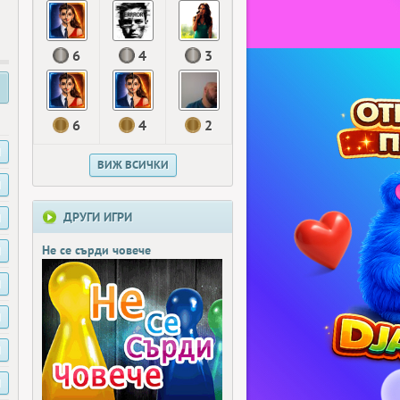
6
4
3
6
4
2
И
ВИЖ ВСИЧКИ
И
ДРУГИ ИГРИ
И
Не се сърди човече
И
И
И
И
И