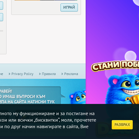
И
ИГРАЙ
И
не
Privacy Policy
Правила
Реклама
РАВЕЙ!
О ИМАШ ВЪПРОСИ КЪМ
ИПА НА САЙТА НАТИСНИ ТУК
илното му функциониране и за постигане на
кои или всички „бисквитки“, моля, прочетете
РАЗБРАХ
и по друг начин навигирате в сайта, Вие
дмични
Турнири
, в които може да се включите.