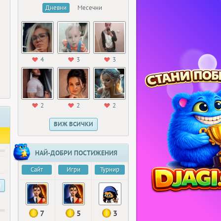
Дневни
Месечни
4
3
3
2
2
2
ВИЖ ВСИЧКИ
НАЙ-ДОБРИ ПОСТИЖЕНИЯ
Сайт
Игри
Турнир
И
7
5
3