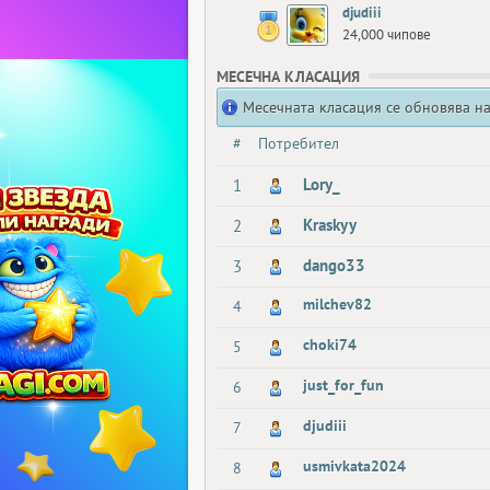
djudiii
24,000 чипове
МЕСЕЧНА КЛАСАЦИЯ
Месечната класация се обновява на
#
Потребител
Lory_
1
Kraskyy
2
dango33
3
milchev82
4
choki74
5
just_for_fun
6
djudiii
7
usmivkata2024
8