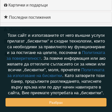
Картички и подаръци
Последни постижения
Моите игри
Този сайт и използваните от него външни услуги
прилагат „бисквитки“ и сходни технологии, които
Хронология на игри
са необходими за правилното му функциониране
и за постигане на целите, посочени в
Политиката
Активност
за поверителност
. За повече информация или ако
желаете да оттеглите съгласието си за някои или
всички „бисквитки“, моля, прочетете
Политиката
за използване на бисквитки
. Като затворите този
банер, продължите разглеждането, натиснете
върху връзка или по друг начин навигирате в
сайта, Вие приемате употребата на „бисквитки“.
Разбрах