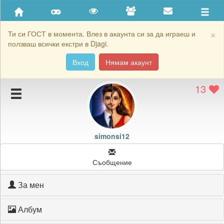
Приятели
Хронология на игри
×
Ти си ГОСТ в момента. Влез в акаунта си за да играеш и
ползваш всички екстри в Djagi.
Активност
Вход
Нямам акаунт
Постижения
13
Подаръците на simonsi12
Картичките на simonsi12
Блокирай simonsi12
simonsi12
Съобщение
За мен
Албум