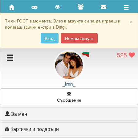
Приятели
Хронология на игри
×
Ти си ГОСТ в момента. Влез в акаунта си за да играеш и
ползваш всички екстри в Djagi.
Активност
Вход
Нямам акаунт
Постижения
525
Подаръците на _Iren_
Картичките на _Iren_
Блокирай _Iren_
_Iren_
Съобщение
За мен
Картички и подаръци