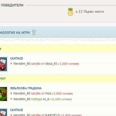
 ПОБЕДИТЕЛИ
x 22 Първо място
НОЛОГИЯ НА ИГРИ
а
САНТАСЕ
Nevidim_80
загуби от
idola_85
(-2,000 чипове)
густ
ЯБЪЛКОВА ГРАДИНА
Nevidim_80
загуби от
Hira
(-5,000 чипове)
Nevidim_80
победи
ivi_sl
+(1,600 чипове)
САНТАСЕ
Nevidim_80
загуби от
KARMELO
(-5,000 чипове)