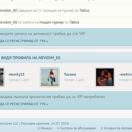
evidim_80
завърши на 21 позиция на турнир по
Табла
evidim_80
се записа на
Нощен турнир
по
Табла
 видите цялата си активност трябва да сте VIP
ДА СЕ РЕГИСТРИРАШ ОТ ТУК »
 ВИДЯ ПРОФИЛА НА NEVIDIM_80
monity33
Tuxooo
-svetlin
преди 1 ден
преди 2 дни
преди 4
 видиш пълната хронология трябва да си VIP потребител
ДА СЕ РЕГИСТРИРАШ ОТ ТУК »
Ventures LLC | Последна промяна: 14.07.2026
Начало
Системa за обслужване
Условия за ползва