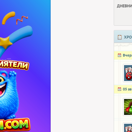
ДНЕВНИ
ХРО
Вчер
05 ав