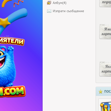
пода
Албум(4)
Изпрати съобщение
Има
карт
Ня
карт
ПОС