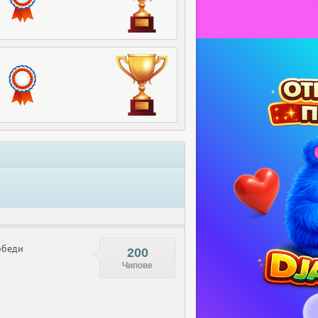
беди
200
Чипове