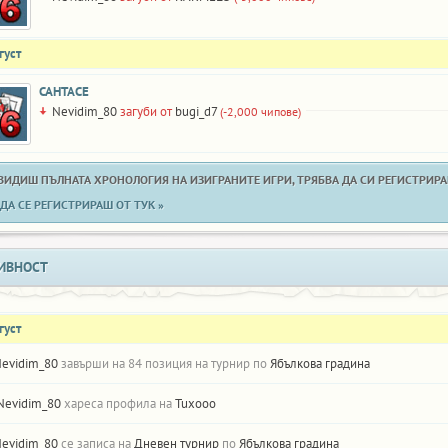
густ
САНТАСЕ
Nevidim_80
загуби от
bugi_d7
(-2,000 чипове)
 ВИДИШ ПЪЛНАТА ХРОНОЛОГИЯ НА ИЗИГРАНИТЕ ИГРИ, ТРЯБВА ДА СИ РЕГИСТРИРАН
ДА СЕ РЕГИСТРИРАШ ОТ ТУК »
ИВНОСТ
густ
evidim_80
завърши на 84 позиция на турнир по
Ябълкова градина
Nevidim_80
хареса профила на
Tuxooo
evidim_80
се записа на
Дневен турнир
по
Ябълкова градина