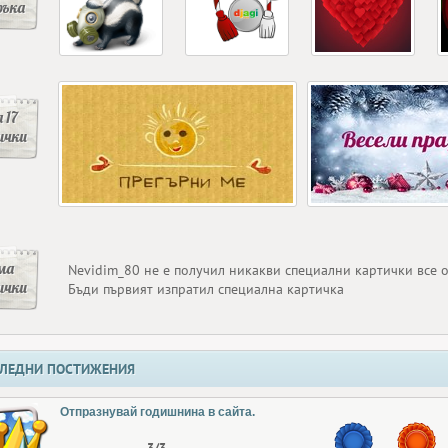
ръка
 17
ички
ма
Nevidim_80 не е получил никакви специални картички все 
ички
Бъди първият изпратил специална картичка
ЛЕДНИ ПОСТИЖЕНИЯ
Отпразнувай годишнина в сайта.
3/3