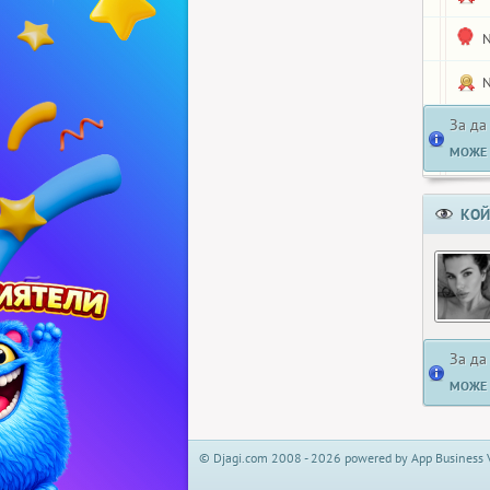
N
N
За да
МОЖЕ 
КОЙ
За да
МОЖЕ 
© Djagi.com 2008 - 2026 powered by App Business 