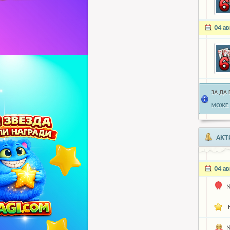
04 ав
ЗА ДА
МОЖЕ 
АКТ
04 ав
N
N