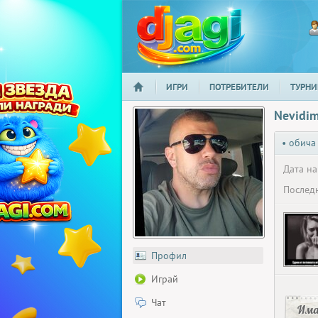
ИГРИ
ПОТРЕБИТЕЛИ
ТУРНИ
НАЧАЛО
djagi.com
Nevidi
• обича
Дата на
Последн
Профил
Играй
Чат
Има