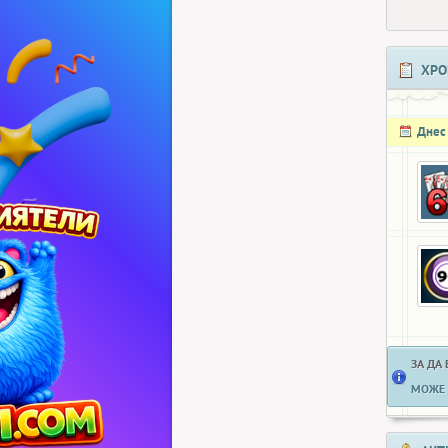
ХРО
Днес
ЗА ДА
МОЖЕ 