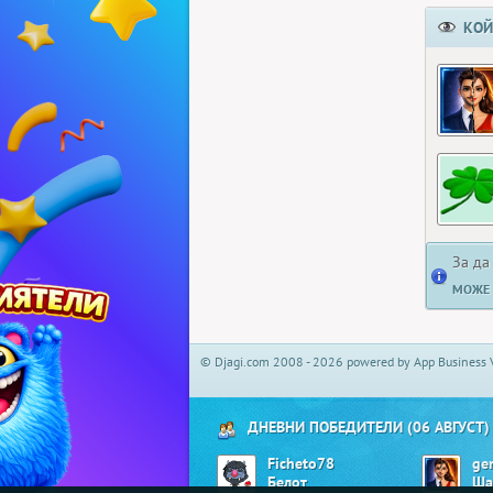
КОЙ
За да
МОЖЕ 
© Djagi.com 2008 - 2026 powered by App Business 
ДНЕВНИ ПОБЕДИТЕЛИ (06 АВГУСТ)
Ficheto78
ge
Белот
Ша