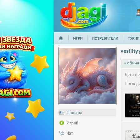
ИГРИ
ПОТРЕБИТЕЛИ
ТУРНИ
НАЧАЛО
djagi.com
vesiiity
• обича
Дата на
Последн
Профил
Играй
Чат
Има