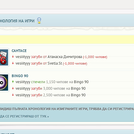
НОЛОГИЯ НА ИГРИ
САНТАСЕ
vesiiityyy
загуби от
Атанаска Димитрова
(-1,000 чипове)
vesiiityyy
загуби от
Svetla.St
(-1,000 чипове)
BINGO 90
vesiiityyy
спечели
1,150 чипове на
Bingo 90
vesiiityyy
загуби
3,000 чипове на
Bingo 90
vesiiityyy
загуби
2,500 чипове на
Bingo 90
 ВИДИШ ПЪЛНАТА ХРОНОЛОГИЯ НА ИЗИГРАНИТЕ ИГРИ, ТРЯБВА ДА СИ РЕГИСТРИРАН
ДА СЕ РЕГИСТРИРАШ ОТ ТУК »