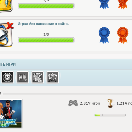
Играл без наказание в сайта.
3/3
ТЕ ИГРИ
Е
2,819
игри
1,214
по