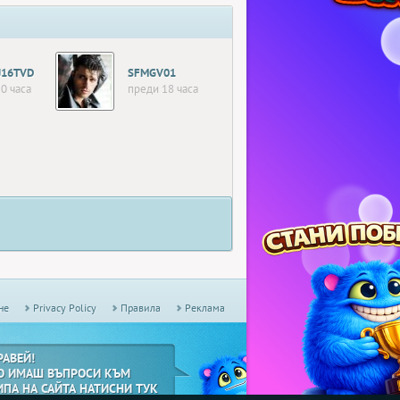
J16TVD
SFMGV01
0 часа
преди 18 часа
не
Privacy Policy
Правила
Реклама
РАВЕЙ!
О ИМАШ ВЪПРОСИ КЪМ
ИПА НА САЙТА НАТИСНИ ТУК