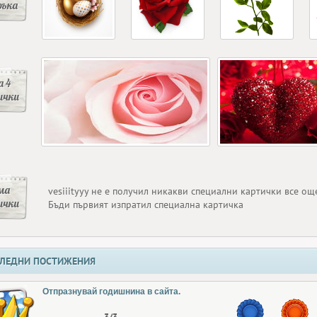
ръка
 4
ички
ма
vesiiityyy не е получил никакви специални картички все ощ
ички
Бъди първият изпратил специална картичка
ЛЕДНИ ПОСТИЖЕНИЯ
Отпразнувай годишнина в сайта.
3/3