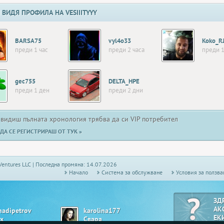
 ВИДЯ ПРОФИЛА НА VESIIITYYY
BARSA75
vyl4o33
Koko_R
преди 1 час
преди 2 часа
преди 1
gec755
DELTA_HPE
преди 1 ден
преди 2 дни
 видиш пълната хронология трябва да си VIP потребител
ДА СЕ РЕГИСТРИРАШ ОТ ТУК »
Ventures LLC | Последна промяна: 14.07.2026
Начало
Системa за обслужване
Условия за ползва
ЗД
АК
nadipetrov
karolina177
ЕК
х
Свара