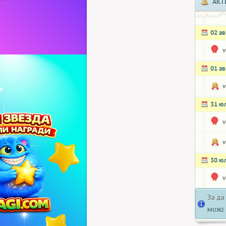
АКТ
02 ав
v
01 ав
v
31 ю
v
v
30 ю
v
За да
МОЖЕ 