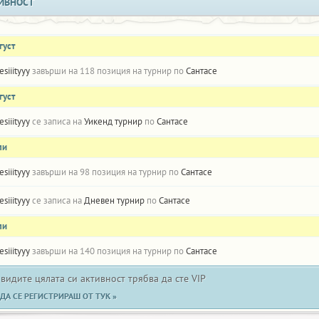
ИВНОСТ
густ
esiiityyy
завърши на 118 позиция на турнир по
Сантасе
густ
esiiityyy
се записа на
Уикенд турнир
по
Сантасе
ли
esiiityyy
завърши на 98 позиция на турнир по
Сантасе
esiiityyy
се записа на
Дневен турнир
по
Сантасе
ли
esiiityyy
завърши на 140 позиция на турнир по
Сантасе
 видите цялата си активност трябва да сте VIP
ДА СЕ РЕГИСТРИРАШ ОТ ТУК »