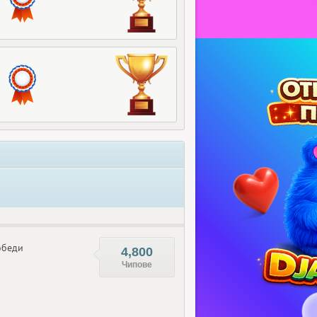
беди
4,800
Чипове