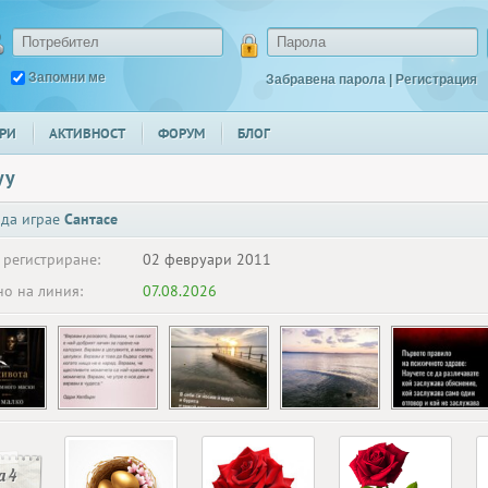
Запомни ме
Забравена парола
|
Регистрация
РИ
АКТИВНОСТ
ФОРУМ
БЛОГ
yy
 да играе
Сантасе
 регистриране:
02 февруари 2011
о на линия:
07.08.2026
 4