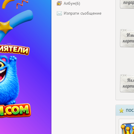
пода
Албум(6)
Изпрати съобщение
Има
карт
Ня
карт
ПОС