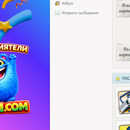
Албум
Има
карт
Изпрати съобщение
Ня
карт
ПОС