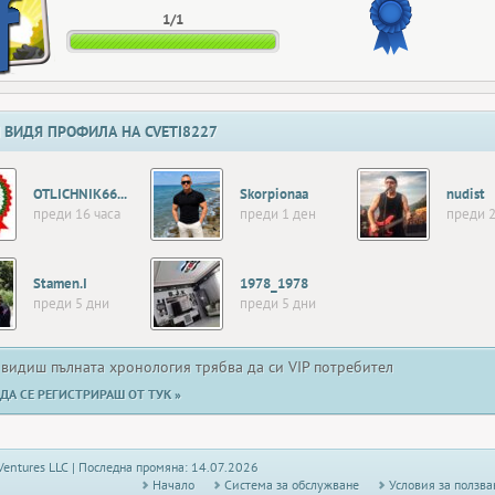
1/1
 ВИДЯ ПРОФИЛА НА CVETI8227
OTLICHNIK66666
Skorpionaa
nudist
преди 16 часа
преди 1 ден
преди 2
Stamen.I
1978_1978
преди 5 дни
преди 5 дни
 видиш пълната хронология трябва да си VIP потребител
ДА СЕ РЕГИСТРИРАШ ОТ ТУК »
Ventures LLC | Последна промяна: 14.07.2026
Начало
Системa за обслужване
Условия за ползва