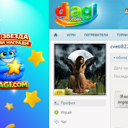
ИГРИ
ПОТРЕБИТЕЛИ
ТУРНИ
НАЧАЛО
djagi.com
cveti82
• обича
Дата на
Последн
Има
пода
Профил
Играй
Чат