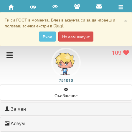
Приятели
Хронология на игри
×
Ти си ГОСТ в момента. Влез в акаунта си за да играеш и
ползваш всички екстри в Djagi.
Активност
Вход
Нямам акаунт
Постижения
109
Подаръците на 751010
Картичките на 751010
Блокирай 751010
751010
Съобщение
За мен
Албум