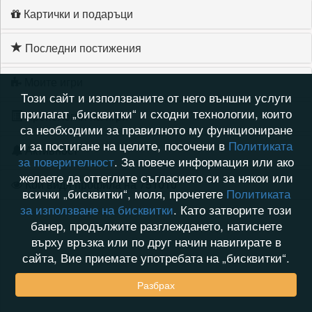
Картички и подаръци
Последни постижения
Моите игри
Този сайт и използваните от него външни услуги
прилагат „бисквитки“ и сходни технологии, които
Хронология на игри
са необходими за правилното му функциониране
и за постигане на целите, посочени в
Политиката
Активност
за поверителност
. За повече информация или ако
желаете да оттеглите съгласието си за някои или
Кой видя профила на 751010
всички „бисквитки“, моля, прочетете
Политиката
за използване на бисквитки
. Като затворите този
банер, продължите разглеждането, натиснете
върху връзка или по друг начин навигирате в
сайта, Вие приемате употребата на „бисквитки“.
Разбрах