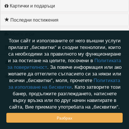
Картички и подаръци
Последни постижения
Моите игри
Този сайт и използваните от него външни услуги
прилагат „бисквитки“ и сходни технологии, които
Хронология на игри
са необходими за правилното му функциониране
и за постигане на целите, посочени в
Политиката
Активност
за поверителност
. За повече информация или ако
желаете да оттеглите съгласието си за някои или
Кой видя профила на sofiya
всички „бисквитки“, моля, прочетете
Политиката
за използване на бисквитки
. Като затворите този
банер, продължите разглеждането, натиснете
върху връзка или по друг начин навигирате в
сайта, Вие приемате употребата на „бисквитки“.
Разбрах