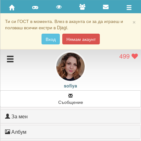
Приятели
Хронология на игри
×
Ти си ГОСТ в момента. Влез в акаунта си за да играеш и
ползваш всички екстри в Djagi.
Активност
Вход
Нямам акаунт
Постижения
499
Подаръците на sofiya
Картичките на sofiya
Блокирай sofiya
sofiya
Съобщение
За мен
Албум