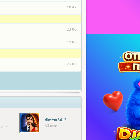
10:47
23:00
11:02
23:00
dimitar8412
 дни
30 юли