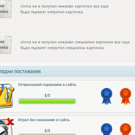
ма
ninna не е получил никакви картички все още
ички
Бъди първият изпратил картичка
ма
ninna не е получил никакви специални картички все още
ички
Бъди първият изпратил специална картичка
ЛЕДНИ ПОСТИЖЕНИЯ
Отпразнувай годишнина в сайта.
3/3
Играл без наказание в сайта.
3/3