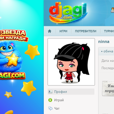
ИГРИ
ПОТРЕБИТЕЛИ
ТУРНИ
НАЧАЛО
djagi.com
ninna
• обича
Дата на
Последн
Има
пода
Профил
Играй
Чат