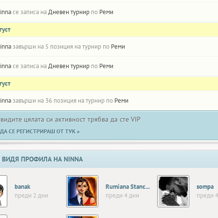
inna
се записа на
Дневен турнир
по
Реми
густ
inna
завърши на 5 позиция на турнир по
Реми
inna
се записа на
Дневен турнир
по
Реми
густ
inna
завърши на 36 позиция на турнир по
Реми
 видите цялата си активност трябва да сте VIP
ДА СЕ РЕГИСТРИРАШ ОТ ТУК »
 ВИДЯ ПРОФИЛА НА NINNA
banak
Rumiana Stanceva
sompa
преди 2 дни
преди 4 дни
преди 4