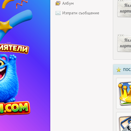
Албум
Ня
карт
Изпрати съобщение
Ня
карт
ПОС