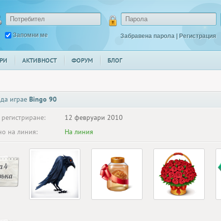
Запомни ме
Забравена парола
|
Регистрация
РИ
АКТИВНОСТ
ФОРУМ
БЛОГ
 да играе
Bingo 90
 регистриране:
12 февруари 2010
о на линия:
На линия
 4
ръка