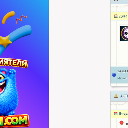
Днес
ЗА ДА
МОЖЕ 
АКТ
Вчер
n