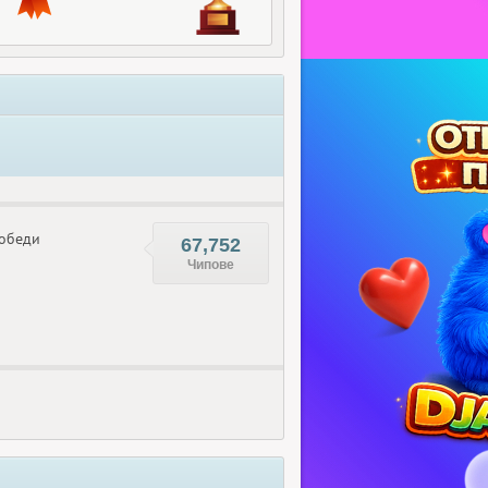
обеди
67,752
Чипове