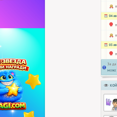
n
04 ав
n
n
03 ав
n
За да
МОЖЕ 
КОЙ