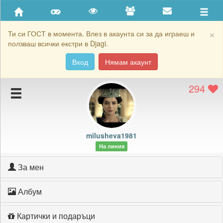
Приятели
Хронология на игри
×
Ти си ГОСТ в момента. Влез в акаунта си за да играеш и
ползваш всички екстри в Djagi.
Активност
Вход
Нямам акаунт
Постижения
294
Подаръците на milusheva1981
Картичките на milusheva1981
Блокирай milusheva1981
milusheva1981
На линия
За мен
Албум
Картички и подаръци