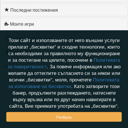
Последни постижения
Моите игри
Хронология на игри
Този сайт и използваните от него външни услуги
прилагат „бисквитки“ и сходни технологии, които
Активност
са необходими за правилното му функциониране
и за постигане на целите, посочени в
Политиката
Кой видя профила на milusheva1981
за поверителност
. За повече информация или ако
желаете да оттеглите съгласието си за някои или
всички „бисквитки“, моля, прочетете
Политиката
за използване на бисквитки
. Като затворите този
банер, продължите разглеждането, натиснете
върху връзка или по друг начин навигирате в
сайта, Вие приемате употребата на „бисквитки“.
Разбрах