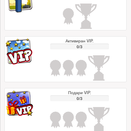
Активиран VIP.
0/3
Подари VIP.
0/3