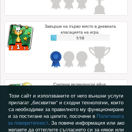
Завърши на първо място в дневната
класацията на игра.
1/10
Счупени великденски яйца.
0/5
Този сайт и използваните от него външни услуги
прилагат „бисквитки“ и сходни технологии, които
са необходими за правилното му функциониране
и за постигане на целите, посочени в
Политиката
за поверителност
. За повече информация или ако
желаете да оттеглите съгласието си за някои или