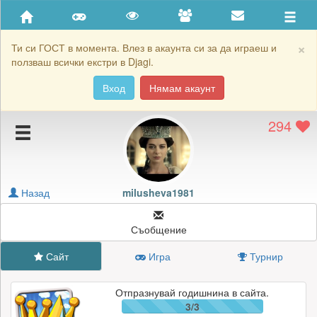
Приятели
Хронология на игри
×
Ти си ГОСТ в момента. Влез в акаунта си за да играеш и
ползваш всички екстри в Djagi.
Активност
Вход
Нямам акаунт
Постижения
294
Подаръците на milusheva1981
Картичките на milusheva1981
Блокирай milusheva1981
Назад
milusheva1981
Съобщение
Сайт
Игра
Турнир
Отпразнувай годишнина в сайта.
3/3