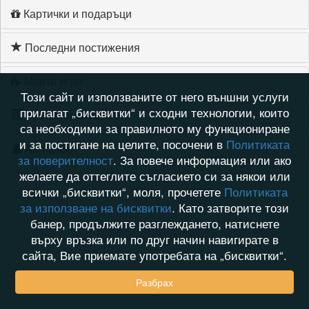
Картички и подаръци
Последни постижения
Моите игри
Този сайт и използваните от него външни услуги
прилагат „бисквитки“ и сходни технологии, които
Хронология на игри
са необходими за правилното му функциониране
и за постигане на целите, посочени в
Политиката
Активност
за поверителност
. За повече информация или ако
желаете да оттеглите съгласието си за някои или
всички „бисквитки“, моля, прочетете
Политиката
за използване на бисквитки
. Като затворите този
банер, продължите разглеждането, натиснете
върху връзка или по друг начин навигирате в
сайта, Вие приемате употребата на „бисквитки“.
Разбрах