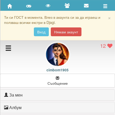
Приятели
Хронология на игри
×
Ти си ГОСТ в момента. Влез в акаунта си за да играеш и
ползваш всички екстри в Djagi.
Активност
Вход
Нямам акаунт
Постижения
12
Подаръците на cimbom1905
Картичките на cimbom1905
Блокирай cimbom1905
cimbom1905
Съобщение
За мен
Албум