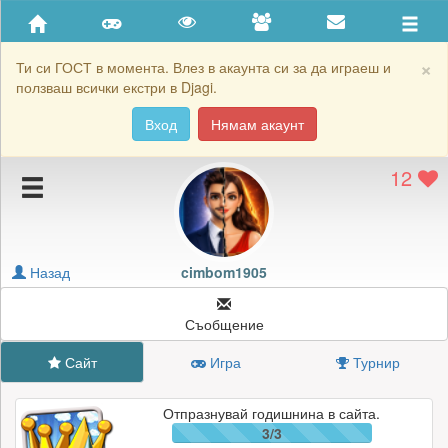
Приятели
Хронология на игри
×
Ти си ГОСТ в момента. Влез в акаунта си за да играеш и
ползваш всички екстри в Djagi.
Активност
Вход
Нямам акаунт
Постижения
12
Подаръците на cimbom1905
Картичките на cimbom1905
Блокирай cimbom1905
Назад
cimbom1905
Съобщение
Сайт
Игра
Турнир
Отпразнувай годишнина в сайта.
3/3