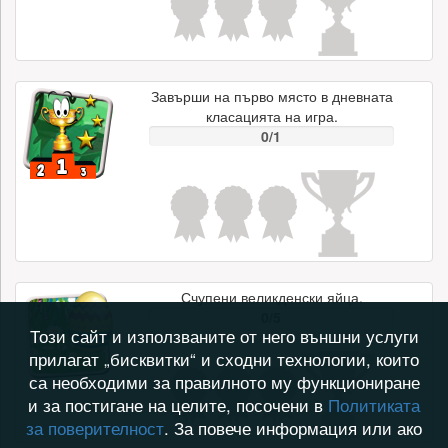
Завърши на първо място в дневната
класацията на игра.
0/1
Счупени великденски яйца.
0/5
Този сайт и използваните от него външни услуги
прилагат „бисквитки“ и сходни технологии, които
са необходими за правилното му функциониране
и за постигане на целите, посочени в
Политиката
за поверителност
. За повече информация или ако