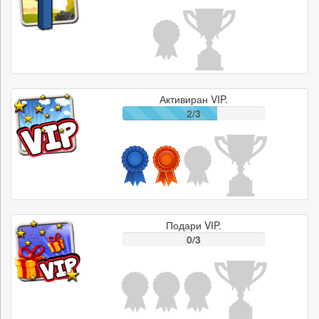
Активиран VIP.
2/3
Подари VIP.
0/3