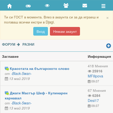
×
Ти си ГОСТ в момента. Влез в акаунта си за да играеш и
ползваш всички екстри в Djagi.
Вход
Нямам акаунт
ФОРУМ
РАЗНИ
Заглавие
Информация
Красотата на българското слово
25916
от
-Black-Swan-
MFilipova
13 май 2019
09.07
67 Мнения
Джаги Мастър Шеф - Кулинарен
6284
карнавал
Desi17
от
-Black-Swan-
09.07
13 май 2019