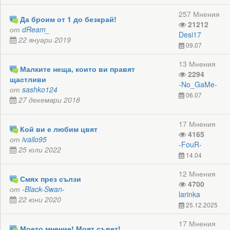
Да броим от 1 до безкрай!
21212
от
dReam_
Desi17
22 януари 2019
09.07
13 Мнения
Малките неща, които ви правят
2294
щастливи
-No_GaMe-
от
sashko124
06.07
27 декември 2018
17 Мнения
Кой ви е любим цвят
4165
от
ivailo95
-FouR-
25 юли 2022
14.04
12 Мнения
Смях през сълзи
4700
от
-Black-Swan-
larinka
22 юни 2020
25.12.2025
17 Мнения
Моето мнение! Моят съвет!