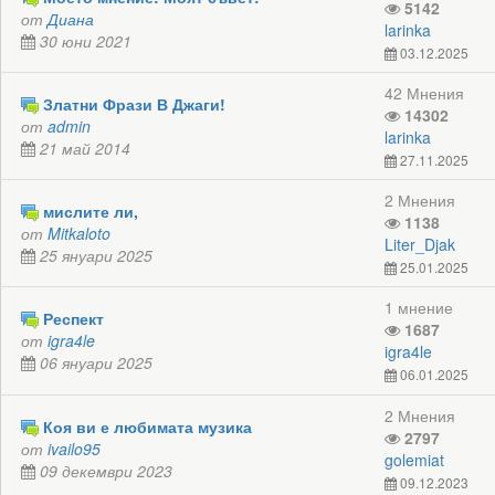
5142
от
Диана
larinka
30 юни 2021
03.12.2025
42 Мнения
Златни Фрази В Джаги!
14302
от
admin
larinka
21 май 2014
27.11.2025
2 Мнения
мислите ли,
1138
от
Mitkaloto
Liter_Djak
25 януари 2025
25.01.2025
1 мнение
Респект
1687
от
igra4le
igra4le
06 януари 2025
06.01.2025
2 Мнения
Коя ви е любимата музика
2797
от
ivailo95
golemiat
09 декември 2023
09.12.2023