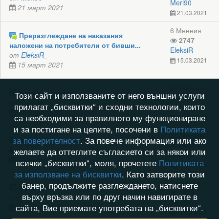
Meri90
21 март 2021
21.03.2021
6 Мнения
Преразглеждане на наказания
2747
наложени на потребители от бивши...
EleksiR_
от
EleksiR_
15.03.2021
15 март 2021
21 Мнения
Администратор
Този сайт и използваните от него външни услуги
3434
от
Стоян
прилагат „бисквитки“ и сходни технологии, които
Буб
14 март 2021
са необходими за правилното му функциониране
14.03.2021
и за постигане на целите, посочени в
Политиката
26 Мнения
за поверителност
. За повече информация или ако
Админ
3007
от
желаете да оттеглите съгласието си за някои или
Magitta
13 март 2021
всички „бисквитки“, моля, прочетете
Политиката
14.03.2021
за използване на бисквитки
. Като затворите този
1 мнение
банер, продължите разглеждането, натиснете
Награди
1433
върху връзка или по друг начин навигирате в
от
Meri90
Meri90
сайта, Вие приемате употребата на „бисквитки“.
10 март 2021
10.03.2021