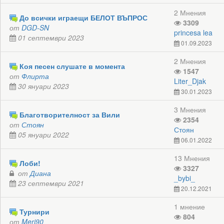
2 Мнения
До всички играещи БЕЛОТ ВЪПРОС
3309
от
DGD-SN
princesa lea
01 септември 2023
01.09.2023
2 Мнения
Коя песен слушате в момента
1547
от
Флирта
Liter_Djak
30 януари 2023
30.01.2023
3 Мнения
Благотворителност за Вили
2354
от
Стоян
Стоян
05 януари 2022
06.01.2022
13 Мнения
Лоби!
3327
от
Диана
_bybi_
23 септември 2021
20.12.2021
1 мнение
Турнири
804
от
Meri90