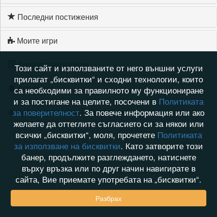
Последни постижения
Моите игри
Хронология на игри
Този сайт и използваните от него външни услуги
прилагат „бисквитки“ и сходни технологии, които
Активност
са необходими за правилното му функциониране
и за постигане на целите, посочени в
Политиката
Кой видя профила на vesoveso
за поверителност
. За повече информация или ако
желаете да оттеглите съгласието си за някои или
всички „бисквитки“, моля, прочетете
Политиката
за използване на бисквитки
. Като затворите този
банер, продължите разглеждането, натиснете
върху връзка или по друг начин навигирате в
сайта, Вие приемате употребата на „бисквитки“.
Разбрах