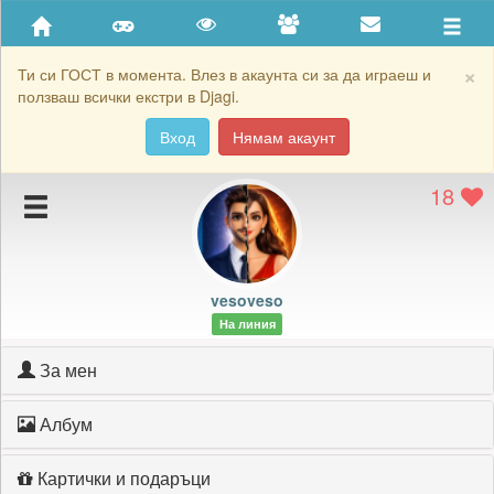
Приятели
Хронология на игри
×
Ти си ГОСТ в момента. Влез в акаунта си за да играеш и
ползваш всички екстри в Djagi.
Активност
Вход
Нямам акаунт
Постижения
18
Подаръците на vesoveso
Картичките на vesoveso
Блокирай vesoveso
vesoveso
На линия
За мен
Албум
Картички и подаръци