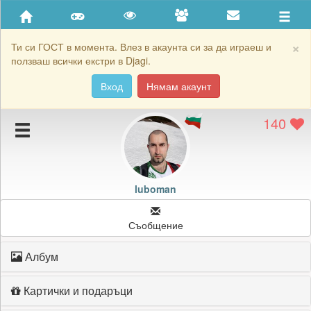
Приятели
Хронология на игри
×
Ти си ГОСТ в момента. Влез в акаунта си за да играеш и
ползваш всички екстри в Djagi.
Активност
Вход
Нямам акаунт
Постижения
140
Подаръците на luboman
Картичките на luboman
Блокирай luboman
luboman
Съобщение
Албум
Картички и подаръци