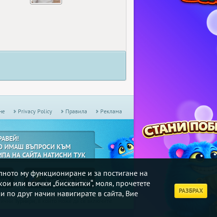
не
Privacy Policy
Правила
Реклама
РАВЕЙ!
О ИМАШ ВЪПРОСИ КЪМ
ИПА НА САЙТА НАТИСНИ ТУК
илното му функциониране и за постигане на
кои или всички „бисквитки“, моля, прочетете
РАЗБРАХ
и по друг начин навигирате в сайта, Вие
дмични
Турнири
, в които може да се включите.