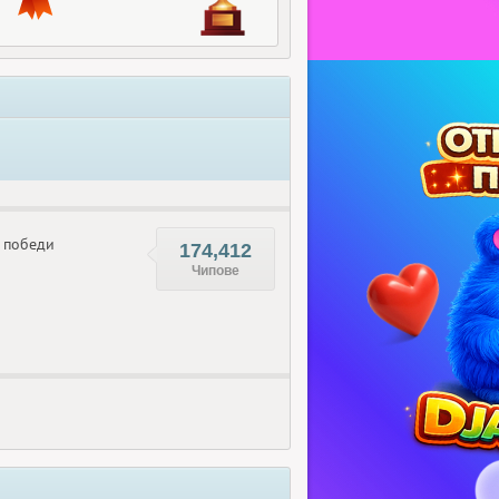
победи
174,412
Чипове