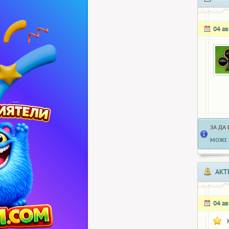
04 ав
ЗА ДА
МОЖЕ 
АКТ
04 ав