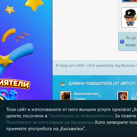
За да
МОЖЕ 
© Djagi.com 2008 - 2026 powered by App Business 
ДНЕВНИ ПОБЕДИТЕЛИ (07 АВГУСТ)
Безмилостна_
_i_
Свара
Този сайт и използваните от него външни услуги прилагат 
vanianic
Vil
Хавайско парти
Ши
целите, посочени в
Политиката за поверителност
. За повеч
Политиката за използване на бисквитки
. Като затворите то
В djagi.com може да играете любимите си игри ка
приемате употребата на „бисквитки“.