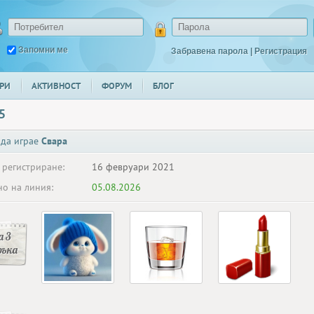
Запомни ме
Забравена парола
|
Регистрация
РИ
АКТИВНОСТ
ФОРУМ
БЛОГ
5
 да играе
Свара
 регистриране:
16 февруари 2021
о на линия:
05.08.2026
 3
ръка