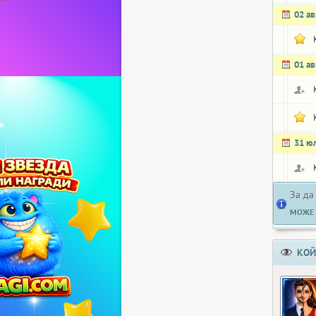
02 ав
01 ав
31 ю
За да
МОЖЕ 
КОЙ