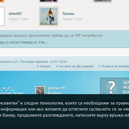
mite007
Tuxooo
преди 3 дни
преди 3 дни
 видиш пълната хронология трябва да си VIP потребител
ДА СЕ РЕГИСТРИРАШ ОТ ТУК »
Ventures LLC | Последна промяна: 14.07.2026
Начало
Системa за обслужване
Условия за ползва
ЗД
АК
s_m_d_i_
pettaarr93
ЕК
Ябълкова градина
Билярд
„бисквитки“ и сходни технологии, които са необходими за прав
lie
djudiii
ше
Uno Djagi
е информация или ако желаете да оттеглите съгласието си за ня
зи банер, продължите разглеждането, натиснете върху връзка ил
то
Белот
, Сантасе,
Свара
и много други. За най-добрите играчи се организират ежесе