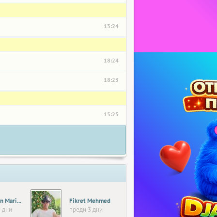
13:24
18:24
18:23
15:25
Tsvetelin Marinov01
Fikret Mehmed
 дни
преди 3 дни