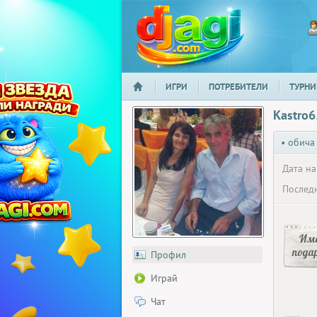
ИГРИ
ПОТРЕБИТЕЛИ
ТУРНИ
НАЧАЛО
djagi.com
Kastro6
• обича
Дата на
Последн
Има
пода
Профил
Играй
Чат