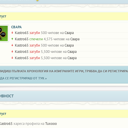
густ
СВАРА
Kastro65
загуби
500 чипове на
Свара
Kastro65
спечели
4,575 чипове на
Свара
Kastro65
загуби
500 чипове на
Свара
Kastro65
загуби
5,500 чипове на
Свара
Kastro65
загуби
5,500 чипове на
Свара
 ВИДИШ ПЪЛНАТА ХРОНОЛОГИЯ НА ИЗИГРАНИТЕ ИГРИ, ТРЯБВА ДА СИ РЕГИСТРИРАН
ДА СЕ РЕГИСТРИРАШ ОТ ТУК »
ИВНОСТ
густ
Kastro65
хареса профила на
Tuxooo