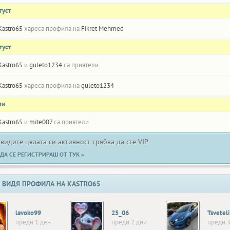
густ
Kastro65
хареса профила на
Fikret Mehmed
густ
Kastro65
и
guleto1234
са приятели.
Kastro65
хареса профила на
guleto1234
ли
Kastro65
и
mite007
са приятели.
 видите цялата си активност трябва да сте VIP
ДА СЕ РЕГИСТРИРАШ ОТ ТУК »
 ВИДЯ ПРОФИЛА НА KASTRO65
lavoko99
25_06
преди 1 ден
преди 2 дни
преди 3