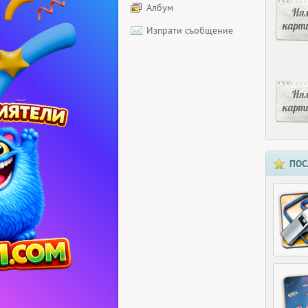
Албум
Ня
карт
Изпрати съобщение
Ня
карт
ПОС