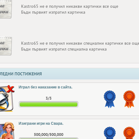
ма
Kastro65 не е получил никакви картички все още
ички
Бъди първият изпратил картичка
ма
Kastro65 не е получил никакви специални картички все ощ
ички
Бъди първият изпратил специална картичка
ЛЕДНИ ПОСТИЖЕНИЯ
Играл без наказание в сайта.
3/3
Изиграни игри на Свара.
500,000/500,000