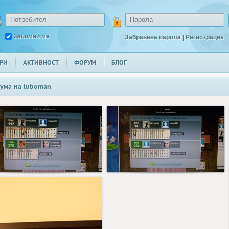
Запомни ме
Забравена парола
|
Регистрация
РИ
АКТИВНОСТ
ФОРУМ
БЛОГ
ума на
luboman
14
11