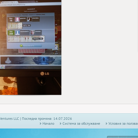
14
Ventures LLC | Последна промяна: 14.07.2026
Начало
Системa за обслужване
Условия за ползва