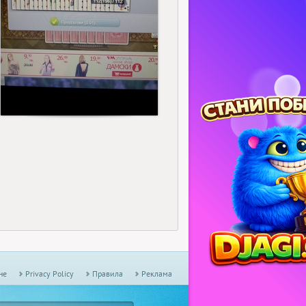
13
не
Privacy Policy
Правила
Реклама