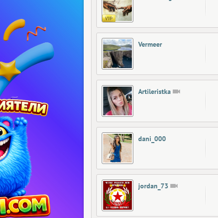
Vermeer
Artileristka
dani_000
jordan_73