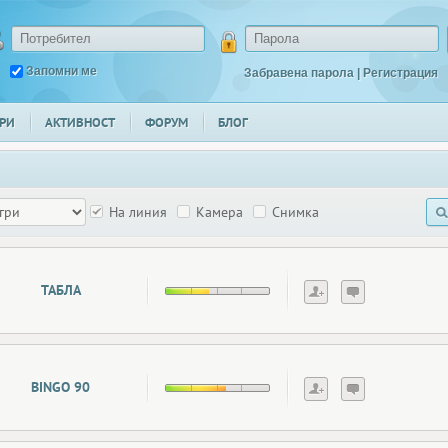
Запомни ме
Забравена парола
|
Регистрация
РИ
АКТИВНОСТ
ФОРУМ
БЛОГ
На линия
Камера
Снимка
ТАБЛА
BINGO 90