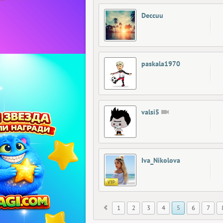
Deccuu
paskala1970
valsi5
Iva_Nikolova
1
2
3
4
5
6
7