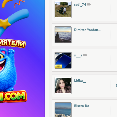
radi_74
Dimitar Yordanov01
s___s
Lidka__
Bisera-Ko