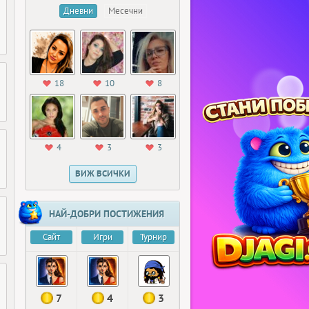
Дневни
Месечни
18
10
8
4
3
3
ВИЖ ВСИЧКИ
НАЙ-ДОБРИ ПОСТИЖЕНИЯ
Сайт
Игри
Турнир
7
4
3