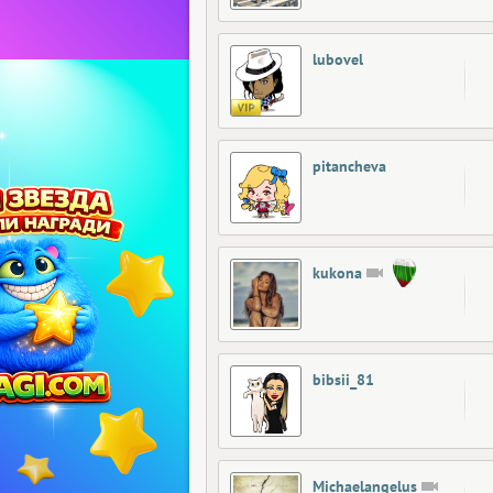
lubovel
pitancheva
kukona
bibsii_81
Michaelangelus