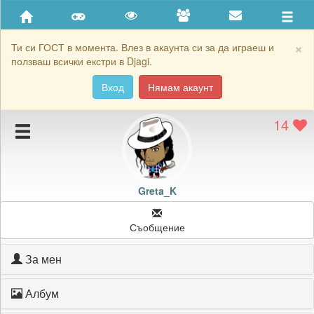
Приятели
Хронология на игри
×
Ти си ГОСТ в момента. Влез в акаунта си за да играеш и
ползваш всички екстри в Djagi.
Активност
Вход
Нямам акаунт
Постижения
14
Подаръците на Greta_K
Картичките на Greta_K
Блокирай Greta_K
Greta_K
Съобщение
За мен
Албум