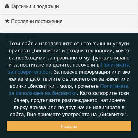
Картички и подаръци
Последни постижения
Моите игри
Този сайт и използваните от него външни услуги
прилагат „бисквитки“ и сходни технологии, които
Хронология на игри
са необходими за правилното му функциониране
и за постигане на целите, посочени в
Политиката
Активност
за поверителност
. За повече информация или ако
желаете да оттеглите съгласието си за някои или
всички „бисквитки“, моля, прочетете
Политиката
за използване на бисквитки
. Като затворите този
банер, продължите разглеждането, натиснете
върху връзка или по друг начин навигирате в
сайта, Вие приемате употребата на „бисквитки“.
Разбрах