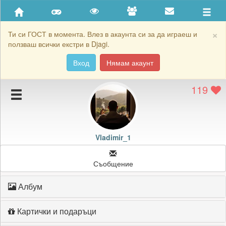
Приятели
Хронология на игри
×
Ти си ГОСТ в момента. Влез в акаунта си за да играеш и
ползваш всички екстри в Djagi.
Активност
Вход
Нямам акаунт
Постижения
119
Подаръците на Vladimir_1
Картичките на Vladimir_1
Блокирай Vladimir_1
Vladimir_1
Съобщение
Албум
Картички и подаръци