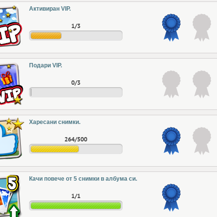
Активиран VIP.
1/3
Подари VIP.
0/3
Харесани снимки.
264/500
Качи повече от 5 снимки в албума си.
1/1