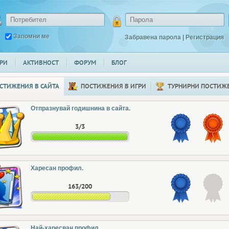
Запомни ме
Забравена парола
|
Регистрация
РИ
АКТИВНОСТ
ФОРУМ
БЛОГ
СТИЖЕНИЯ В САЙТА
ПОСТИЖЕНИЯ В ИГРИ
ТУРНИРНИ ПОСТИЖ
Отпразнувай годишнина в сайта.
3/3
Харесан профил.
163/200
Най-харесван профил.