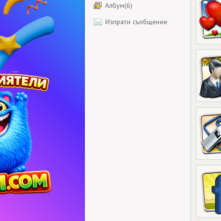
Албум(6)
Изпрати съобщение