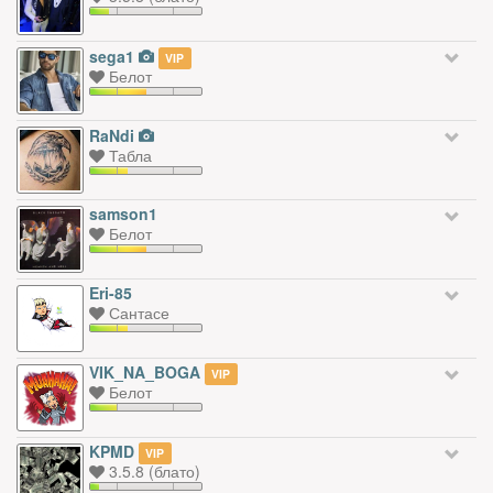
sega1
VIP
Белот
RaNdi
Табла
samson1
Белот
Eri-85
Сантасе
VIK_NA_BOGA
VIP
Белот
KPMD
VIP
3.5.8 (блато)