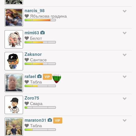
narcis_98
Ябълкова градина
mimi63
Белот
Zaksnor
Сантасе
rafael
VIP
Табла
Zoro75
Свара
maraton31
VIP
Табла