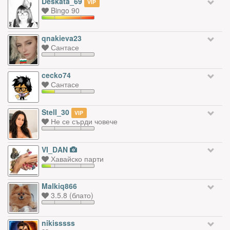
Deskata_69
VIP
Bingo 90
qnakieva23
Сантасе
cecko74
Сантасе
StelI_30
VIP
Не се сърди човече
VI_DAN
Хавайско парти
Malkiq866
3.5.8 (блато)
nikisssss