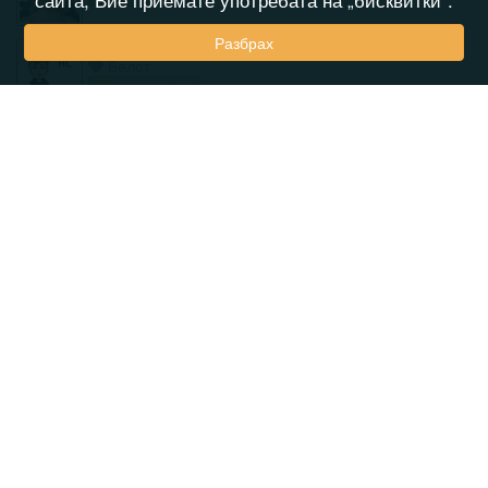
Разбрах
Dimitar821027
Белот
katq5
VIP
Белот
boliar
VIP
Билярд
ogi_6
VIP
Сантасе
Belthazor95
Uno Djagi
sisi1122
Реми