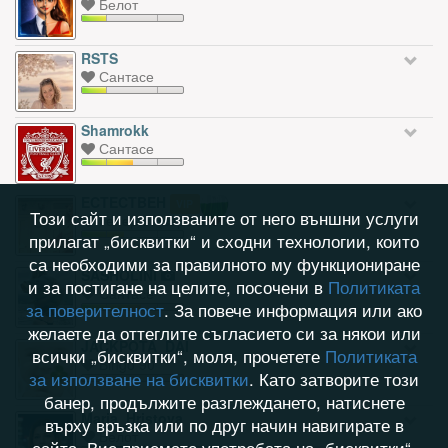
Белот
RSTS
Сантасе
Shamrokk
Сантасе
ECTECTBEH
VIP
Този сайт и използваните от него външни услуги
Генерал (зарове)
прилагат „бисквитки“ и сходни технологии, които
са необходими за правилното му функциониране
SASHOLINI
и за постигане на целите, посочени в
Политиката
Сантасе
за поверителност
. За повече информация или ако
желаете да оттеглите съгласието си за някои или
JACKPOTA_DAI
всички „бисквитки“, моля, прочетете
Политиката
Bingo 90
за използване на бисквитки
. Като затворите този
банер, продължите разглеждането, натиснете
Maria_Hristova
върху връзка или по друг начин навигирате в
Белот
сайта, Вие приемате употребата на „бисквитки“.