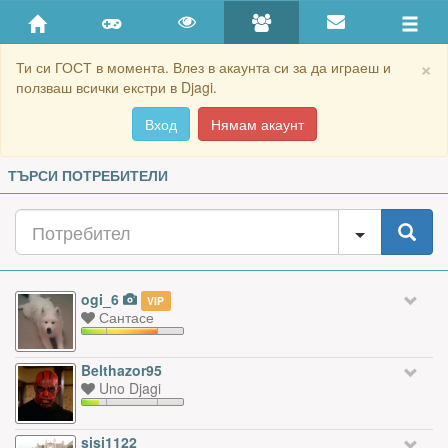
×
Ти си ГОСТ в момента. Влез в акаунта си за да играеш и
ползваш всички екстри в Djagi.
Вход
Нямам акаунт
ТЪРСИ ПОТРЕБИТЕЛИ
ogi_6
VIP
Сантасе
Belthazor95
Uno Djagi
sisi1122