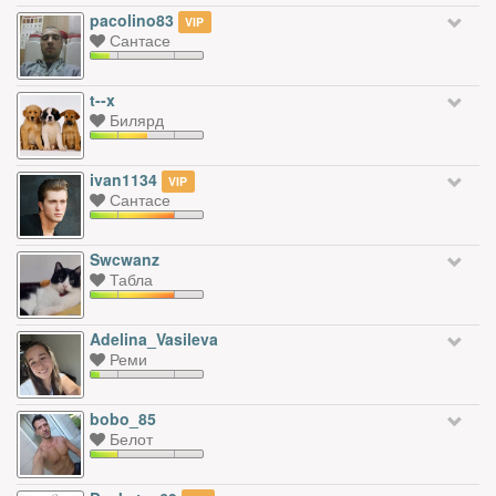
pacolino83
VIP
Сантасе
t--x
Билярд
ivan1134
VIP
Сантасе
Swcwanz
Табла
Adelina_Vasileva
Реми
bobo_85
Белот