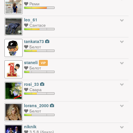
Реми
leo_61
Сантасе
tankata73
Белот
staneli
VIP
Белот
rosi_33
Свара
lorans_2000
Белот
niknik
3.5.8 (блато)