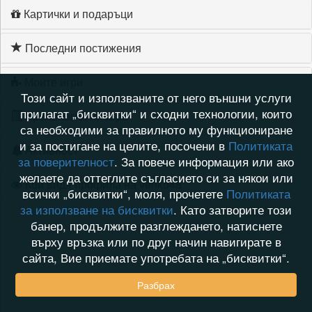
Картички и подаръци
Последни постижения
Моите игри
Този сайт и използваните от него външни услуги
прилагат „бисквитки“ и сходни технологии, които
Хронология на игри
са необходими за правилното му функциониране
и за постигане на целите, посочени в
Политиката
Активност
за поверителност
. За повече информация или ако
желаете да оттеглите съгласието си за някои или
Кой видя профила на venko48
всички „бисквитки“, моля, прочетете
Политиката
за използване на бисквитки
. Като затворите този
банер, продължите разглеждането, натиснете
върху връзка или по друг начин навигирате в
сайта, Вие приемате употребата на „бисквитки“.
Разбрах