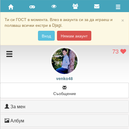
Приятели
Хронология на игри
×
Ти си ГОСТ в момента. Влез в акаунта си за да играеш и
ползваш всички екстри в Djagi.
Активност
Вход
Нямам акаунт
Постижения
73
Подаръците на venko48
Картичките на venko48
Блокирай venko48
venko48
Съобщение
За мен
Албум