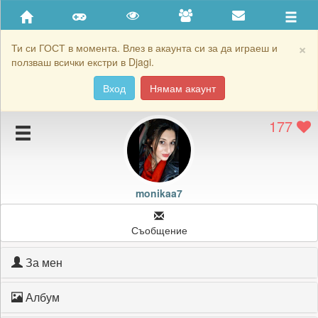
Приятели
Хронология на игри
×
Ти си ГОСТ в момента. Влез в акаунта си за да играеш и
ползваш всички екстри в Djagi.
Активност
Вход
Нямам акаунт
Постижения
177
Подаръците на monikaa7
Картичките на monikaa7
Блокирай monikaa7
monikaa7
Съобщение
За мен
Албум