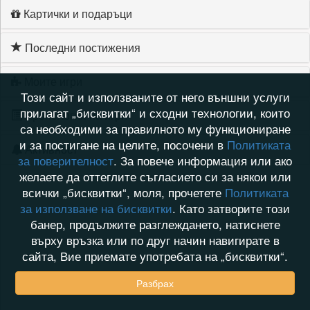
Картички и подаръци
Последни постижения
Моите игри
Този сайт и използваните от него външни услуги
прилагат „бисквитки“ и сходни технологии, които
Хронология на игри
са необходими за правилното му функциониране
и за постигане на целите, посочени в
Политиката
Активност
за поверителност
. За повече информация или ако
желаете да оттеглите съгласието си за някои или
всички „бисквитки“, моля, прочетете
Политиката
за използване на бисквитки
. Като затворите този
банер, продължите разглеждането, натиснете
върху връзка или по друг начин навигирате в
сайта, Вие приемате употребата на „бисквитки“.
Разбрах