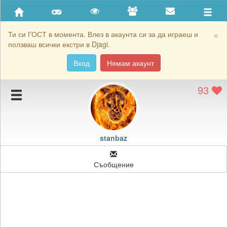
Приятели
Хронология на игри
×
Ти си ГОСТ в момента. Влез в акаунта си за да играеш и
ползваш всички екстри в Djagi.
Активност
Вход
Нямам акаунт
Постижения
93
Подаръците на stanbaz
Картичките на stanbaz
Блокирай stanbaz
stanbaz
Съобщение