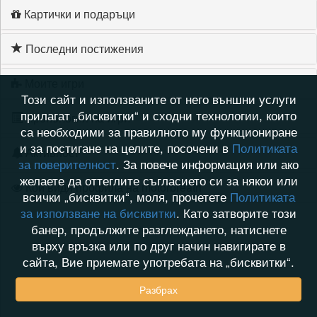
Картички и подаръци
Последни постижения
Моите игри
Този сайт и използваните от него външни услуги
прилагат „бисквитки“ и сходни технологии, които
Хронология на игри
са необходими за правилното му функциониране
и за постигане на целите, посочени в
Политиката
Активност
за поверителност
. За повече информация или ако
желаете да оттеглите съгласието си за някои или
Кой видя профила на motorbreath
всички „бисквитки“, моля, прочетете
Политиката
за използване на бисквитки
. Като затворите този
банер, продължите разглеждането, натиснете
върху връзка или по друг начин навигирате в
сайта, Вие приемате употребата на „бисквитки“.
Разбрах