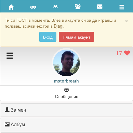
Приятели
Хронология на игри
×
Ти си ГОСТ в момента. Влез в акаунта си за да играеш и
ползваш всички екстри в Djagi.
Активност
Вход
Нямам акаунт
Постижения
17
Подаръците на motorbreath
Картичките на motorbreath
Блокирай motorbreath
motorbreath
Съобщение
За мен
Албум