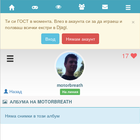
Приятели
Хронология на игри
×
Ти си ГОСТ в момента. Влез в акаунта си за да играеш и
ползваш всички екстри в Djagi.
Активност
Вход
Нямам акаунт
Постижения
17
Подаръците на motorbreath
Картичките на motorbreath
Блокирай motorbreath
motorbreath
Назад
На линия
АЛБУМА НА
MOTORBREATH
Няма снимки в този албум