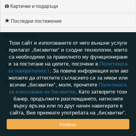
Картички и подаръци
Последни постижения
Моите игри
Този сайт и използваните от него външни услуги
прилагат „бисквитки“ и сходни технологии, които
Хронология на игри
са необходими за правилното му функциониране
и за постигане на целите, посочени в
Политиката
Активност
за поверителност
. За повече информация или ако
желаете да оттеглите съгласието си за някои или
Кой видя профила на arch9f
всички „бисквитки“, моля, прочетете
Политиката
за използване на бисквитки
. Като затворите този
банер, продължите разглеждането, натиснете
върху връзка или по друг начин навигирате в
сайта, Вие приемате употребата на „бисквитки“.
Разбрах