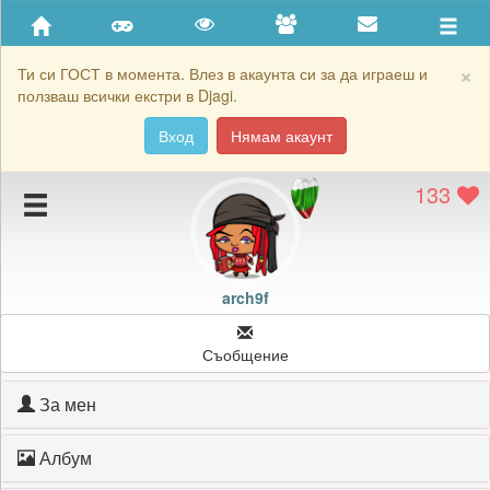
Приятели
Хронология на игри
×
Ти си ГОСТ в момента. Влез в акаунта си за да играеш и
ползваш всички екстри в Djagi.
Активност
Вход
Нямам акаунт
Постижения
133
Подаръците на arch9f
Картичките на arch9f
Блокирай arch9f
arch9f
Съобщение
За мен
Албум