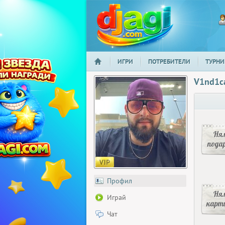
ИГРИ
ПОТРЕБИТЕЛИ
ТУРНИ
НАЧАЛО
djagi.com
V1nd1c
Ня
пода
Профил
Ня
Играй
карт
Чат