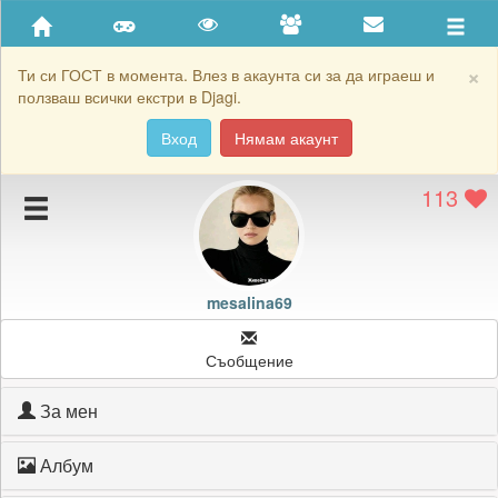
Приятели
Хронология на игри
×
Ти си ГОСТ в момента. Влез в акаунта си за да играеш и
ползваш всички екстри в Djagi.
Активност
Вход
Нямам акаунт
Постижения
113
Подаръците на mesalina69
Картичките на mesalina69
Блокирай mesalina69
mesalina69
Съобщение
За мен
Албум