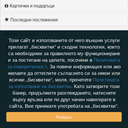
Картички и подаръци
Последни постижения
Моите игри
Този сайт и използваните от него външни услуги
прилагат „бисквитки“ и сходни технологии, които
Хронология на игри
са необходими за правилното му функциониране
и за постигане на целите, посочени в
Политиката
Активност
за поверителност
. За повече информация или ако
желаете да оттеглите съгласието си за някои или
всички „бисквитки“, моля, прочетете
Политиката
за използване на бисквитки
. Като затворите този
банер, продължите разглеждането, натиснете
върху връзка или по друг начин навигирате в
сайта, Вие приемате употребата на „бисквитки“.
Разбрах