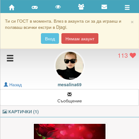
Приятели
Хронология на игри
×
Ти си ГОСТ в момента. Влез в акаунта си за да играеш и
ползваш всички екстри в Djagi.
Активност
Вход
Нямам акаунт
Постижения
113
Подаръците на mesalina69
Картичките на mesalina69
Блокирай mesalina69
Назад
mesalina69
Съобщение
КАРТИЧКИ (1)