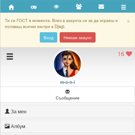
Приятели
Хронология на игри
×
Ти си ГОСТ в момента. Влез в акаунта си за да играеш и
ползваш всички екстри в Djagi.
Активност
Вход
Нямам акаунт
Постижения
16
Подаръците на m-o-n-i
Картичките на m-o-n-i
Блокирай m-o-n-i
m-o-n-i
Съобщение
За мен
Албум