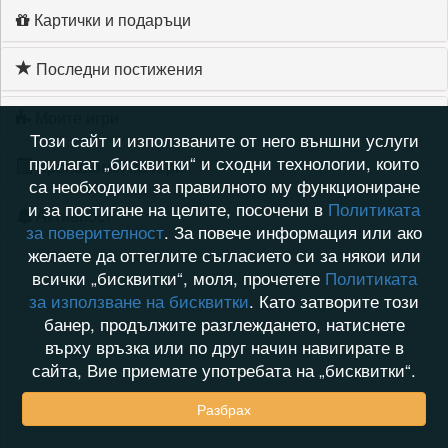
Картички и подаръци
Последни постижения
Моите игри
Този сайт и използваните от него външни услуги
прилагат „бисквитки“ и сходни технологии, които
Хронология на игри
са необходими за правилното му функциониране
и за постигане на целите, посочени в
Политиката
Активност
за поверителност
. За повече информация или ако
желаете да оттеглите съгласието си за някои или
всички „бисквитки“, моля, прочетете
Политиката
за използване на бисквитки
. Като затворите този
банер, продължите разглеждането, натиснете
върху връзка или по друг начин навигирате в
сайта, Вие приемате употребата на „бисквитки“.
Разбрах