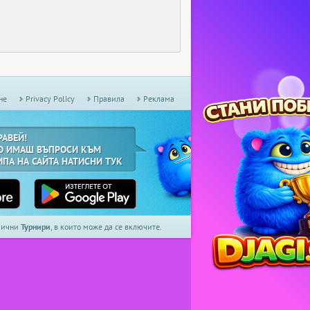
не
Privacy Policy
Правила
Реклама
РАВЕЙ!
О ИМАШ ВЪПРОСИ КЪМ
ИПА НА САЙТА НАТИСНИ ТУК
дмични
Турнири
, в които може да се включите.