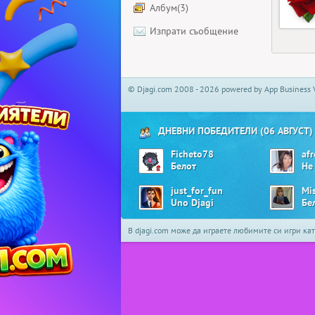
Албум(3)
Изпрати съобщение
© Djagi.com 2008 - 2026 powered by App Business 
ДНЕВНИ ПОБЕДИТЕЛИ (06 АВГУСТ)
Ficheto78
afr
Белот
just_for_fun
Mis
Uno Djagi
В djagi.com може да играете любимите си игри ка