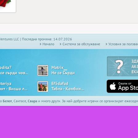
Ventures LLC | Последна промяна: 14.07.2026
Начало
Системa за обслужване
Условия за ползва
ЗД
АК
odita7
Matrix__
ЕК
Не се сърди човече
Не се Сърди
teriya
Ef5dafad
Белот - Висша лига
Табла - Комбинирана
то
Белот
, Сантасе,
Свара
и много други. За най-добрите играчи се организират ежесе