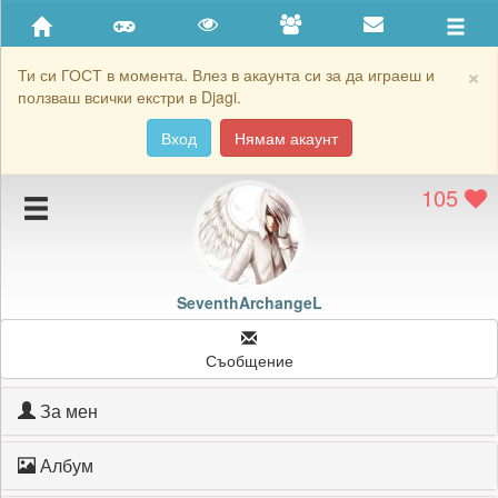
Приятели
Хронология на игри
×
Ти си ГОСТ в момента. Влез в акаунта си за да играеш и
ползваш всички екстри в Djagi.
Активност
Вход
Нямам акаунт
Постижения
105
Подаръците на SeventhArchangeL
Картичките на SeventhArchangeL
Блокирай SeventhArchangeL
SeventhArchangeL
Съобщение
За мен
Албум