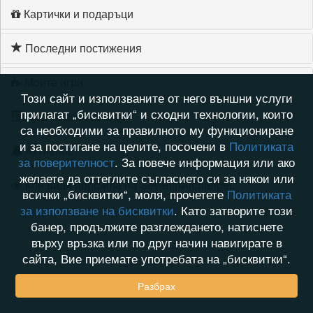
Картички и подаръци
Последни постижения
Моите игри
Този сайт и използваните от него външни услуги
прилагат „бисквитки“ и сходни технологии, които
Хронология на игри
са необходими за правилното му функциониране
и за постигане на целите, посочени в
Политиката
Активност
за поверителност
. За повече информация или ако
желаете да оттеглите съгласието си за някои или
Кой видя профила на SeventhArchangeL
всички „бисквитки“, моля, прочетете
Политиката
за използване на бисквитки
. Като затворите този
банер, продължите разглеждането, натиснете
върху връзка или по друг начин навигирате в
сайта, Вие приемате употребата на „бисквитки“.
Разбрах