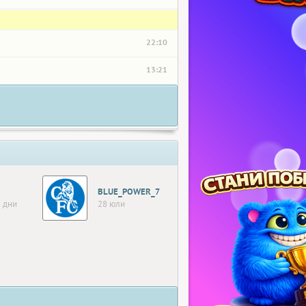
22:10
13:21
BLUE_POWER_7
 дни
28 юли