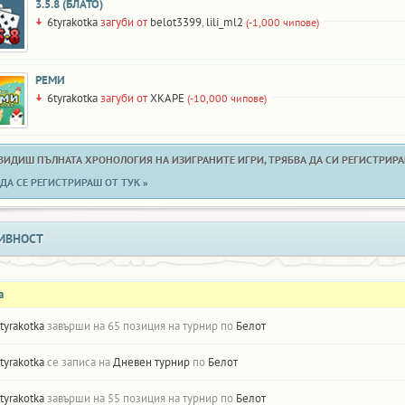
3.5.8 (БЛАТО)
6tyrakotka
загуби от
belot3399
,
lili_ml2
(-1,000 чипове)
РЕМИ
6tyrakotka
загуби от
XKAPE
(-10,000 чипове)
 ВИДИШ ПЪЛНАТА ХРОНОЛОГИЯ НА ИЗИГРАНИТЕ ИГРИ, ТРЯБВА ДА СИ РЕГИСТРИРАН
ДА СЕ РЕГИСТРИРАШ ОТ ТУК »
ИВНОСТ
а
tyrakotka
завърши на 65 позиция на турнир по
Белот
tyrakotka
се записа на
Дневен турнир
по
Белот
tyrakotka
завърши на 55 позиция на турнир по
Белот