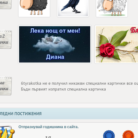
ръка
 2
ички
ма
6tyrakotka не е получил никакви специални картички все о
ички
Бъди първият изпратил специална картичка
ЛЕДНИ ПОСТИЖЕНИЯ
Отпразнувай годишнина в сайта.
3/3