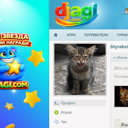
ИГРИ
ПОТРЕБИТЕЛИ
ТУРНИ
НАЧАЛО
djagi.com
6tyrako
• обича
Дата на
Последн
Профил
Играй
Чат
Има