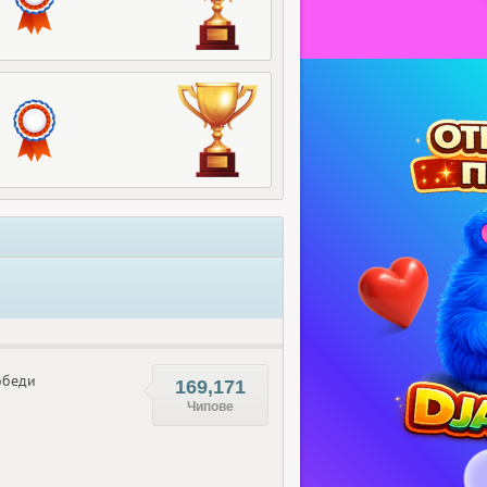
беди
169,171
Чипове