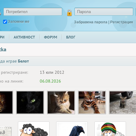
Запомни ме
Забравена парола
|
Регистрация
РИ
АКТИВНОСТ
ФОРУМ
БЛОГ
tka
 да играе
Белот
 регистриране:
13 юли 2012
о на линия:
06.08.2026
 3