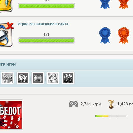
Играл без наказание в сайта.
3/3
ТЕ ИГРИ
2,761
игри
1,458
по