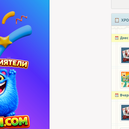
ХРО
Днес
Вчер