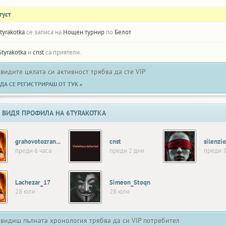
густ
tyrakotka
се записа на
Нощен турнир
по
Белот
6tyrakotka
и
cnst
са приятели.
 видите цялата си активност трябва да сте VIP
ДА СЕ РЕГИСТРИРАШ ОТ ТУК »
 ВИДЯ ПРОФИЛА НА 6TYRAKOTKA
grahovotozrance
cnst
silenzio
преди 6 часа
преди 2 дни
преди 3
Lachezar_17
Simeon_Stoqn
28 юли
28 юли
 видиш пълната хронология трябва да си VIP потребител