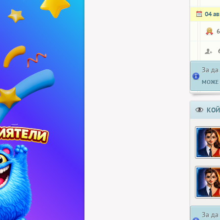
04 ав
6
За да
МОЖЕ 
КОЙ
За да