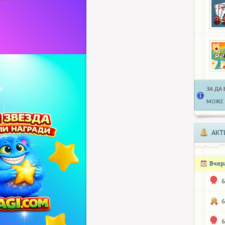
ЗА ДА
МОЖЕ 
АКТ
Вчер
6
6
6