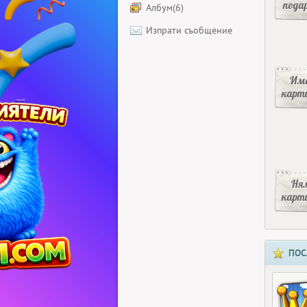
пода
Албум(6)
Изпрати съобщение
Има
карт
Ня
карт
ПОС