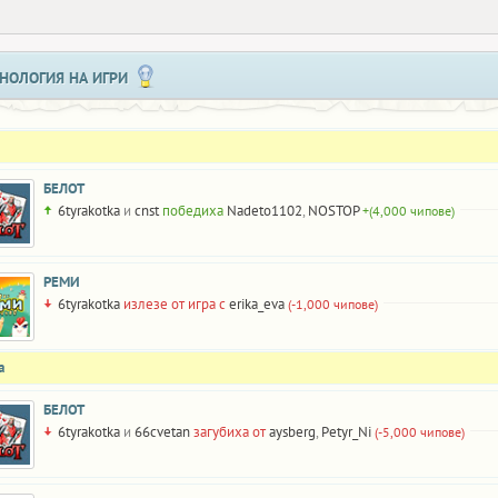
НОЛОГИЯ НА ИГРИ
БЕЛОТ
6tyrakotka
и
cnst
победиха
Nadeto1102
,
NOSTOP
+(4,000 чипове)
РЕМИ
6tyrakotka
излезе от игра с
erika_eva
(-1,000 чипове)
а
БЕЛОТ
6tyrakotka
и
66cvetan
загубиха от
aysberg
,
Petyr_Ni
(-5,000 чипове)